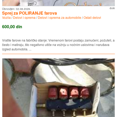
dule
Obnovljen:
02.08.2026.
Sprej za POLIRANJE farova
Vozila
/
Delovi i oprema
/
Delovi i oprema za automobile
/
Ostali delovi
600,00 din
Vratite farove na fabričko stanje: Vremenom farovi postaju zamućeni, požuteli, a
često i matiraju, što negativno utiče na vožnju u noćnim uslovima i narušava
izgled automobila. ...