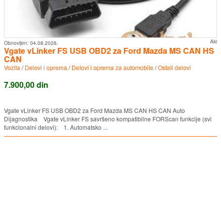
Aki
Obnovljen:
04.08.2026.
Vgate vLinker FS USB OBD2 za Ford Mazda MS CAN HS
CAN
Vozila
/
Delovi i oprema
/
Delovi i oprema za automobile
/
Ostali delovi
7.900,00 din
Vgate vLinker FS USB OBD2 za Ford Mazda MS CAN HS CAN Auto
Dijagnostika Vgate vLinker FS savršeno kompatibilne FORScan funkcije (svi
funkcionalni delovi): 1. Automatsko ...