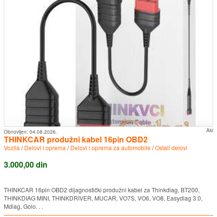
Aki
Obnovljen:
04.08.2026.
THINKCAR produžni kabel 16pin OBD2
Vozila
/
Delovi i oprema
/
Delovi i oprema za automobile
/
Ostali delovi
3.000,00 din
THINKCAR 16pin OBD2 dijagnostički produžni kabel za Thinkdiag, BT200,
THINKDIAG MINI, THINKDRIVER, MUCAR, VO7S, VO6, VO8, Easydiag 3.0,
Mdiag, Golo. . .