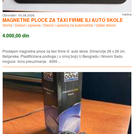
marina
Obnovljen:
05.08.2026.
MAGNETNE PLOCE ZA TAXI FIRME ILI AUTO SKOLE
Vozila
/
Delovi i oprema
/
Delovi i oprema za automobile
/
Ostali delovi
4.000,00 din
Prodajem magnetne ploce za taxi firme ili auto skole. Dimenzije 26 x 26 cm.
Italijanske, Plastificirana podloga ( u crnoj boji) U Beogradu i Novom Sadu
moguce licno preuzimanje. 4000 ...