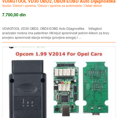
VDIAGTOOL VD30 OBD2, OBDII EOBD Auto Dijagnostika
Vozila
/
Delovi i oprema
/
Delovi i oprema za automobile
/
Ostali delovi
7.700,00 din
VDIAGTOOL VD30 OBD2, OBDII EOBD Auto Dijagnostika Vdiagtool
analizator motora ima patentiran I/M ključ spremnosti jednim klikom za brzu
provjeru spremnosti stanja emisija (provjera smoga) i ...