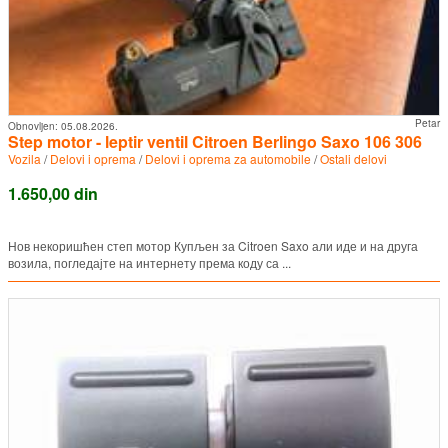
Petar
Obnovljen:
05.08.2026.
Step motor - leptir ventil Citroen Berlingo Saxo 106 306
Vozila
/
Delovi i oprema
/
Delovi i oprema za automobile
/
Ostali delovi
1.650,00 din
Нов некоришћен степ мотор Купљен за Citroen Saxo али иде и на друга
возила, погледајте на интернету према коду са ...