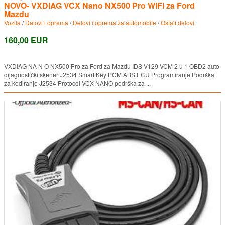
NOVO- VXDIAG VCX Nano NX500 Pro WiFi za Ford
Mazdu
Vozila
/
Delovi i oprema
/
Delovi i oprema za automobile
/
Ostali delovi
160,00 EUR
VXDIAG NΑ Ν Ο NX500 Pro za Ford za Mazdu IDS V129 VCM 2 u 1 OBD2 auto
dijagnostički skener J2534 Smart Key PCM ABS ECU Programiranje Podrška
za kodiranje J2534 Protocol VCX NANO podrška za ...