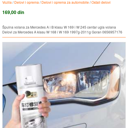
Vozila
/
Delovi i oprema
/
Delovi i oprema za automobile
/
Ostali delovi
169,00 din
Špulna volana za Mercedes A i B klasu W 169 i W 245 centar ugla volana
Delovi za Mercedes A klasu W 168 i W 169 1997g-2011g Goran 0656957176