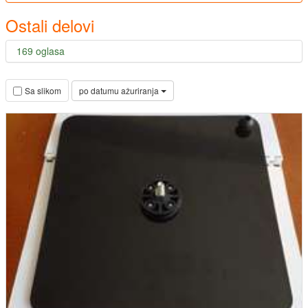
Ostali delovi
169 oglasa
po datumu ažuriranja
Sa slikom