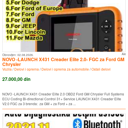
Aki
Obnovljen:
02.08.2026.
NOVO -LAUNCH X431 Creader Elite 2.0- FGC za Ford GM
Chrysler
Vozila
/
Delovi i oprema
/
Delovi i oprema za automobile
/
Ostali delovi
27.000,00 din
NOVO -LAUNCH X431 Creader Elite 2.0 OBD2 Ford GM Chrysler Full Systems
ECU Coding Bi-directional Control 31+ Service LAUNCH X431 Creader Elite
V2.0 FGC za 3 brenda: za GM + za Ford + za ...