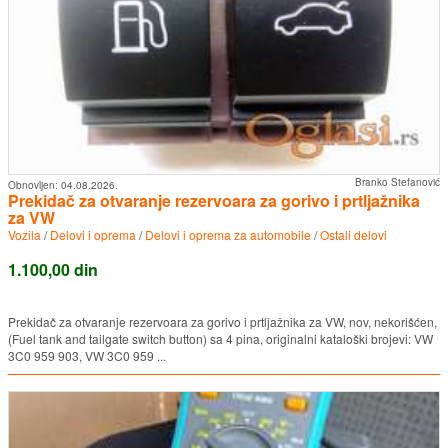
Branko Stefanović
Obnovljen:
04.08.2026.
Prekidač za otvaranje rezervoara za gorivo i prtljažnika
za VW
Vozila
/
Delovi i oprema
/
Delovi i oprema za automobile
/
Ostali delovi
1.100,00 din
Prekidač za otvaranje rezervoara za gorivo i prtljažnika za VW, nov, nekorišćen,
(Fuel tank and tailgate switch button) sa 4 pina, originalni kataloški brojevi: VW
3C0 959 903, VW 3C0 959 ...