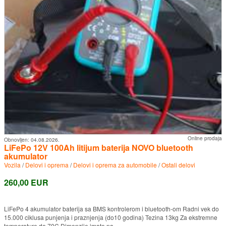
Online prodaja
Obnovljen:
04.08.2026.
LiFePo 12V 100Ah litijum baterija NOVO bluetooth
akumulator
Vozila
/
Delovi i oprema
/
Delovi i oprema za automobile
/
Ostali delovi
260,00 EUR
LiFePo 4 akumulator baterija sa BMS kontrolerom i bluetooth-om Radni vek do
15.000 ciklusa punjenja i praznjenja (do10 godina) Tezina 13kg Za ekstremne
temperature do 70C Dimenzije imate na ...