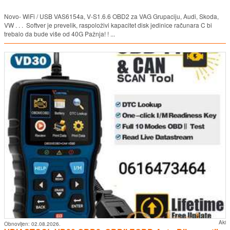
Novo- WiFi / USB VAS6154a, V-S1.6.6 OBD2 za VAG Grupaciju, Audi, Skoda,
VW . . . Softver je prevelik, raspoloživi kapacitet disk jedinice računara C bi
trebalo da bude više od 40G Pažnja! ! ...
Aki
Obnovljen:
02.08.2026.