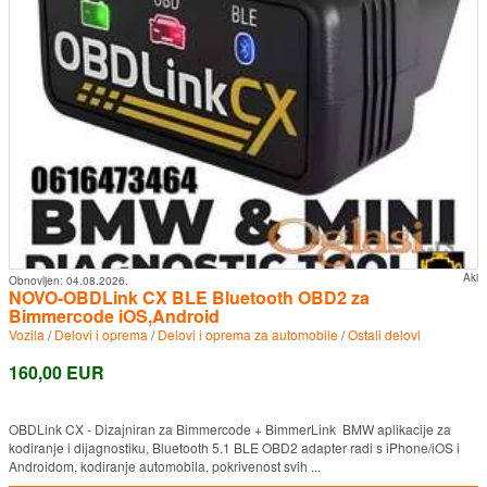
Aki
Obnovljen:
04.08.2026.
NOVO-OBDLink CX BLE Bluetooth OBD2 za
Bimmercode iOS,Android
Vozila
/
Delovi i oprema
/
Delovi i oprema za automobile
/
Ostali delovi
160,00 EUR
OBDLink CX - Dizajniran za Bimmercode + BimmerLink BMW aplikacije za
kodiranje i dijagnostiku, Bluetooth 5.1 BLE OBD2 adapter radi s iPhone/iOS i
Androidom, kodiranje automobila, pokrivenost svih ...