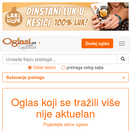
Dodaj oglas
Ostali delovi
pretraga celog sajta
Sužavanje pretrage
Oglas koji se tražili više
nije aktuelan
Pogledajte slične oglase