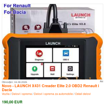
Aki
Obnovljen:
04.08.2026.
Novo - LAUNCH X431 Creader Elite 2.0 OBD2 Renault i
Dacia
Vozila
/
Delovi i oprema
/
Delovi i oprema za automobile
/
Ostali delovi
190,00 EUR