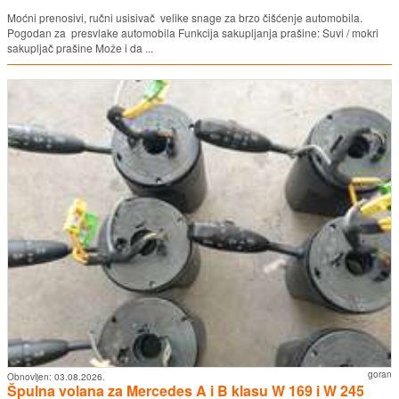
Moćni prenosivi, ručni usisivač velike snage za brzo čišćenje automobila.
Pogodan za presvlake automobila Funkcija sakupljanja prašine: Suvi / mokri
sakupljač prašine Može i da ...
goran
Obnovljen:
03.08.2026.
Špulna volana za Mercedes A i B klasu W 169 i W 245