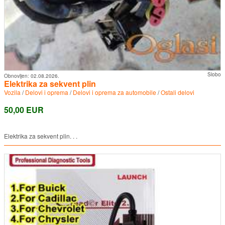
Slobo
Obnovljen:
02.08.2026.
Elektrika za sekvent plin
Vozila
/
Delovi i oprema
/
Delovi i oprema za automobile
/
Ostali delovi
50,00 EUR
Elektrika za sekvent plin. . .