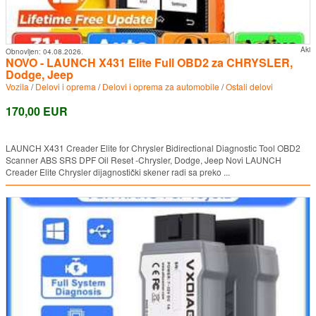
Aki
Obnovljen:
04.08.2026.
NOVO - LAUNCH X431 Elite Full OBD2 za CHRYSLER,
Dodge, Jeep
Vozila
/
Delovi i oprema
/
Delovi i oprema za automobile
/
Ostali delovi
170,00 EUR
LAUNCH X431 Creader Elite for Chrysler Bidirectional Diagnostic Tool OBD2
Scanner ABS SRS DPF Oil Reset -Chrysler, Dodge, Jeep Novi LAUNCH
Creader Elite Chrysler dijagnostički skener radi sa preko ...