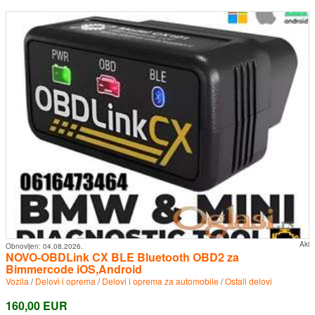
Aki
Obnovljen:
04.08.2026.
NOVO-OBDLink CX BLE Bluetooth OBD2 za
Bimmercode iOS,Android
Vozila
/
Delovi i oprema
/
Delovi i oprema za automobile
/
Ostali delovi
160,00 EUR