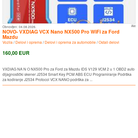
Aki
Obnovljen:
04.08.2026.
NOVO- VXDIAG VCX Nano NX500 Pro WiFi za Ford
Mazdu
Vozila
/
Delovi i oprema
/
Delovi i oprema za automobile
/
Ostali delovi
160,00 EUR
VXDIAG NΑ Ν Ο NX500 Pro za Ford za Mazdu IDS V129 VCM 2 u 1 OBD2 auto
dijagnostički skener J2534 Smart Key PCM ABS ECU Programiranje Podrška
za kodiranje J2534 Protocol VCX NANO podrška za ...