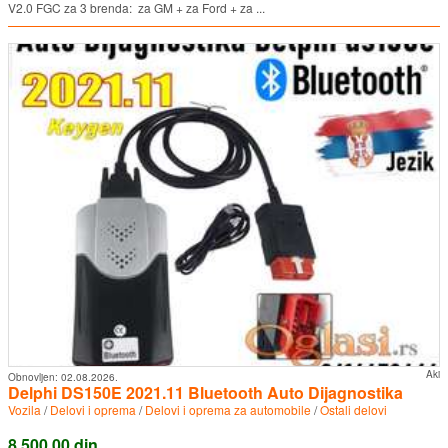
V2.0 FGC za 3 brenda: za GM + za Ford + za ...
Aki
Obnovljen:
02.08.2026.
Delphi DS150E 2021.11 Bluetooth Auto Dijagnostika
Vozila
/
Delovi i oprema
/
Delovi i oprema za automobile
/
Ostali delovi
8.500,00 din