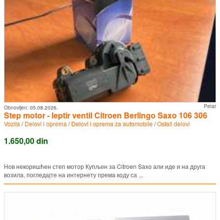
Petar
Obnovljen:
05.08.2026.
Step motor - leptir ventil Citroen Berlingo Saxo 106 306
Vozila
/
Delovi i oprema
/
Delovi i oprema za automobile
/
Ostali delovi
1.650,00 din
Нов некоришћен степ мотор Купљен за Citroen Saxo али иде и на друга
возила, погледајте на интернету према коду са ...