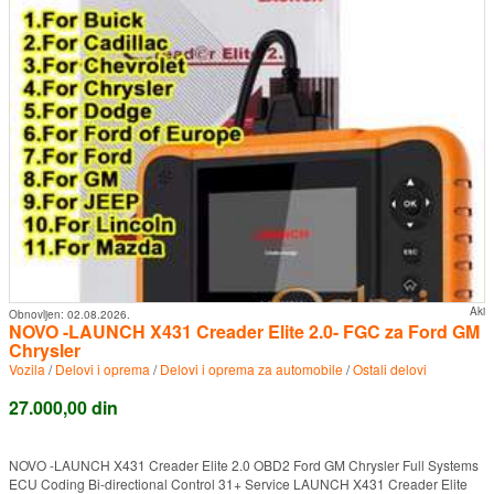
Aki
Obnovljen:
02.08.2026.
NOVO -LAUNCH X431 Creader Elite 2.0- FGC za Ford GM
Chrysler
Vozila
/
Delovi i oprema
/
Delovi i oprema za automobile
/
Ostali delovi
27.000,00 din
NOVO -LAUNCH X431 Creader Elite 2.0 OBD2 Ford GM Chrysler Full Systems
ECU Coding Bi-directional Control 31+ Service LAUNCH X431 Creader Elite