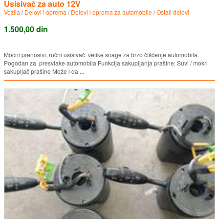
Usisivač za auto 12V
Vozila
/
Delovi i oprema
/
Delovi i oprema za automobile
/
Ostali delovi
1.500,00 din
Moćni prenosivi, ručni usisivač velike snage za brzo čišćenje automobila.
Pogodan za presvlake automobila Funkcija sakupljanja prašine: Suvi / mokri
sakupljač prašine Može i da ...