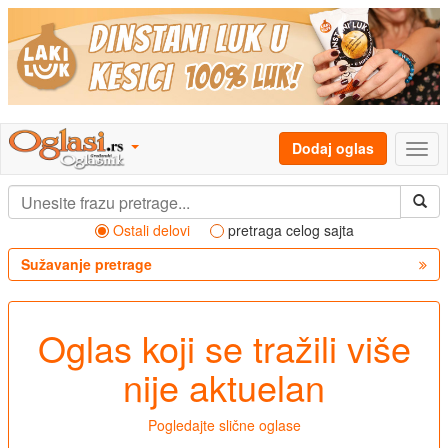
Dodaj oglas
Ostali delovi
pretraga celog sajta
Sužavanje pretrage
Oglas koji se tražili više
nije aktuelan
Pogledajte slične oglase