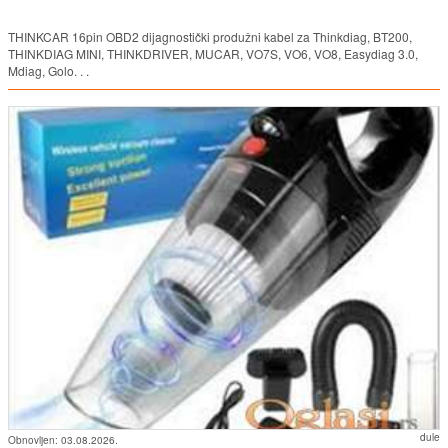
THINKCAR 16pin OBD2 dijagnostički produžni kabel za Thinkdiag, BT200,
THINKDIAG MINI, THINKDRIVER, MUCAR, VO7S, VO6, VO8, Easydiag 3.0,
Mdiag, Golo. . .
dule
Obnovljen:
03.08.2026.