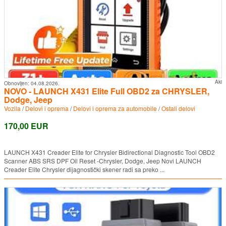
Aki
Obnovljen:
04.08.2026.
NOVO - LAUNCH X431 Elite Full OBD2 za CHRYSLER,
Dodge, Jeep
Vozila
/
Delovi i oprema
/
Delovi i oprema za automobile
/
Ostali delovi
170,00 EUR
LAUNCH X431 Creader Elite for Chrysler Bidirectional Diagnostic Tool OBD2
Scanner ABS SRS DPF Oil Reset -Chrysler, Dodge, Jeep Novi LAUNCH
Creader Elite Chrysler dijagnostički skener radi sa preko ...