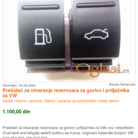
Branko Stefanović
Obnovljen:
04.08.2026.
Prekidač za otvaranje rezervoara za gorivo i prtljažnika
za VW
Vozila
/
Delovi i oprema
/
Delovi i oprema za automobile
/
Ostali delovi
1.100,00 din
Prekidač za otvaranje rezervoara za gorivo i prtljažnika za VW, nov, nekorišćen,
(Fuel tank and tailgate switch button) sa 4 pina, originalni kataloški brojevi: VW
3C0 959 903, VW 3C0 959 ...