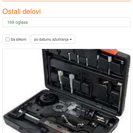
Ostali delovi
169 oglasa
po datumu ažuriranja
Sa slikom