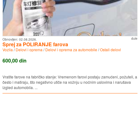
dule
Obnovljen:
02.08.2026.
Sprej za POLIRANJE farova
Vozila
/
Delovi i oprema
/
Delovi i oprema za automobile
/
Ostali delovi
600,00 din
Vratite farove na fabričko stanje: Vremenom farovi postaju zamućeni, požuteli, a
često i matiraju, što negativno utiče na vožnju u noćnim uslovima i narušava
izgled automobila. ...