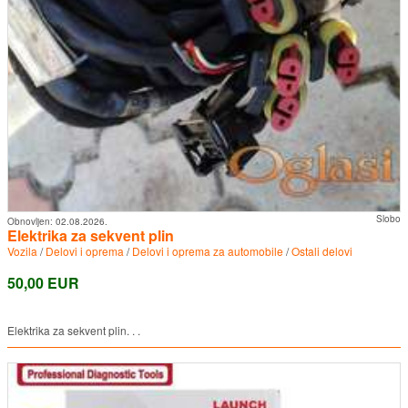
Slobo
Obnovljen:
02.08.2026.
Elektrika za sekvent plin
Vozila
/
Delovi i oprema
/
Delovi i oprema za automobile
/
Ostali delovi
50,00 EUR
Elektrika za sekvent plin. . .