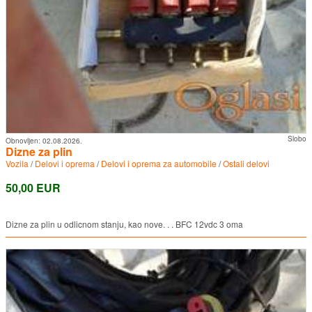
Slobo
Obnovljen:
02.08.2026.
Dizne za plin
Vozila
/
Delovi i oprema
/
Delovi i oprema za automobile
/
Ostali delovi
50,00 EUR
Dizne za plin u odlicnom stanju, kao nove. . . BFC 12vdc 3 oma