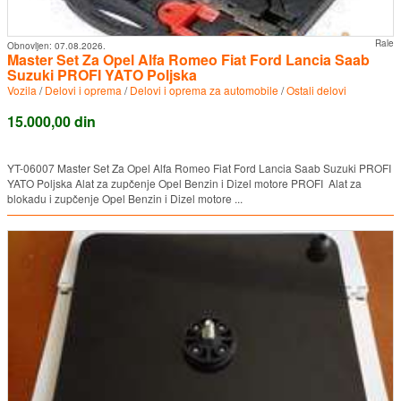
Rale
Obnovljen:
07.08.2026.
Master Set Za Opel Alfa Romeo Fiat Ford Lancia Saab
Suzuki PROFI YATO Poljska
Vozila
/
Delovi i oprema
/
Delovi i oprema za automobile
/
Ostali delovi
15.000,00 din
YT-06007 Master Set Za Opel Alfa Romeo Fiat Ford Lancia Saab Suzuki PROFI
YATO Poljska Alat za zupčenje Opel Benzin i Dizel motore PROFI Alat za
blokadu i zupčenje Opel Benzin i Dizel motore ...