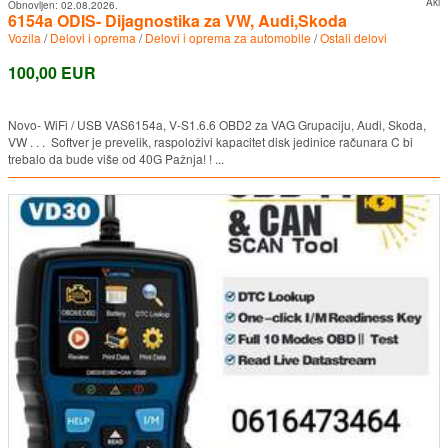
Aki
Obnovljen:
02.08.2026.
6154a ODIS- Dijagnostika za VW, Audi,Skoda
Vozila
/
Delovi i oprema
/
Delovi i oprema za automobile
/
Ostali delovi
100,00 EUR
Novo- WiFi / USB VAS6154a, V-S1.6.6 OBD2 za VAG Grupaciju, Audi, Skoda,
VW . . . Softver je prevelik, raspoloživi kapacitet disk jedinice računara C bi
trebalo da bude više od 40G Pažnja! ! ...