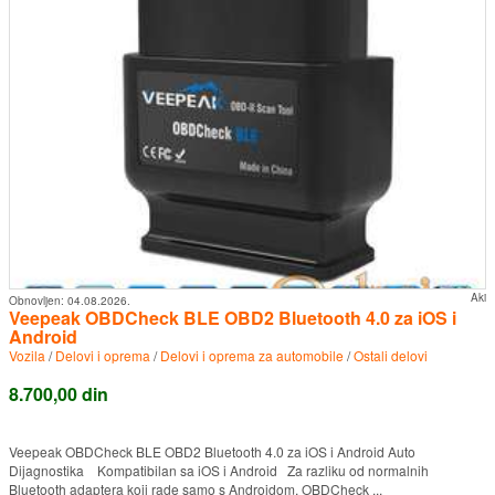
Aki
Obnovljen:
04.08.2026.
Veepeak OBDCheck BLE OBD2 Bluetooth 4.0 za iOS i
Android
Vozila
/
Delovi i oprema
/
Delovi i oprema za automobile
/
Ostali delovi
8.700,00 din
Veepeak OBDCheck BLE OBD2 Bluetooth 4.0 za iOS i Android Auto
Dijagnostika Kompatibilan sa iOS i Android Za razliku od normalnih
Bluetooth adaptera koji rade samo s Androidom, OBDCheck ...