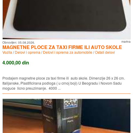
marina
Obnovljen:
05.08.2026.
MAGNETNE PLOCE ZA TAXI FIRME ILI AUTO SKOLE
Vozila
/
Delovi i oprema
/
Delovi i oprema za automobile
/
Ostali delovi
4.000,00 din
Prodajem magnetne ploce za taxi firme ili auto skole. Dimenzije 26 x 26 cm.
Italijanske, Plastificirana podloga ( u crnoj boji) U Beogradu i Novom Sadu
moguce licno preuzimanje. 4000 ...