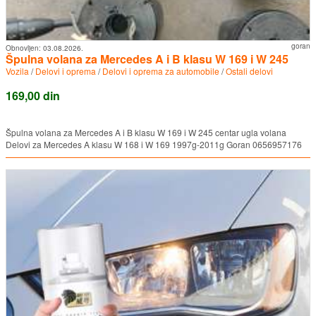
goran
Obnovljen:
03.08.2026.
Špulna volana za Mercedes A i B klasu W 169 i W 245
Vozila
/
Delovi i oprema
/
Delovi i oprema za automobile
/
Ostali delovi
169,00 din
Špulna volana za Mercedes A i B klasu W 169 i W 245 centar ugla volana
Delovi za Mercedes A klasu W 168 i W 169 1997g-2011g Goran 0656957176