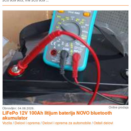
Online prodaja
Obnovljen:
04.08.2026.
LiFePo 12V 100Ah litijum baterija NOVO bluetooth
akumulator
Vozila
/
Delovi i oprema
/
Delovi i oprema za automobile
/
Ostali delovi