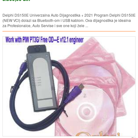
Delphi DS150E Univerzalna Auto Dijagnostika + 2021 Program Delphi DS150E
(NEW VCI) dolazi sa Bluetooth-om i USB kablom. Ova dijagnostika je idealna
za Profesionalce, Auto Servise i sve one koji žele ...