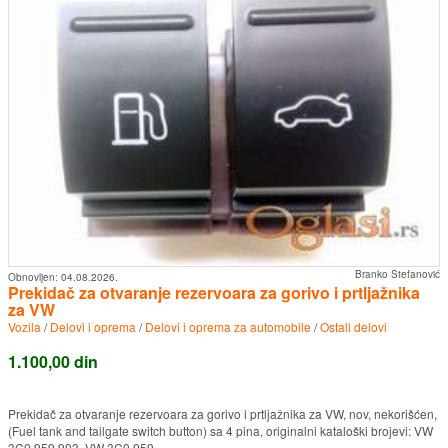
Branko Stefanović
Obnovljen:
04.08.2026.
Prekidač za otvaranje rezervoara za gorivo i prtljažnika
za VW
Vozila
/
Delovi i oprema
/
Delovi i oprema za automobile
/
Ostali delovi
1.100,00 din
Prekidač za otvaranje rezervoara za gorivo i prtljažnika za VW, nov, nekorišćen,
(Fuel tank and tailgate switch button) sa 4 pina, originalni kataloški brojevi: VW
3C0 959 903, VW 3C0 959 ...