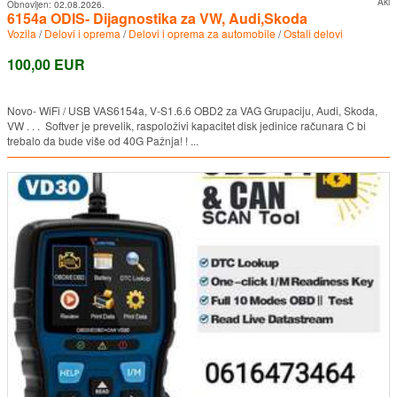
Aki
Obnovljen:
02.08.2026.
6154a ODIS- Dijagnostika za VW, Audi,Skoda
Vozila
/
Delovi i oprema
/
Delovi i oprema za automobile
/
Ostali delovi
100,00 EUR
Novo- WiFi / USB VAS6154a, V-S1.6.6 OBD2 za VAG Grupaciju, Audi, Skoda,
VW . . . Softver je prevelik, raspoloživi kapacitet disk jedinice računara C bi
trebalo da bude više od 40G Pažnja! ! ...