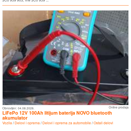
Online prodaja
Obnovljen:
04.08.2026.
LiFePo 12V 100Ah litijum baterija NOVO bluetooth
akumulator
Vozila
/
Delovi i oprema
/
Delovi i oprema za automobile
/
Ostali delovi