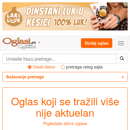
Dodaj oglas
Ostali delovi
pretraga celog sajta
Sužavanje pretrage
Oglas koji se tražili više
nije aktuelan
Pogledajte slične oglase