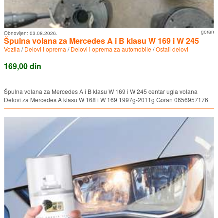
goran
Obnovljen:
03.08.2026.
Špulna volana za Mercedes A i B klasu W 169 i W 245
Vozila
/
Delovi i oprema
/
Delovi i oprema za automobile
/
Ostali delovi
169,00 din
Špulna volana za Mercedes A i B klasu W 169 i W 245 centar ugla volana
Delovi za Mercedes A klasu W 168 i W 169 1997g-2011g Goran 0656957176