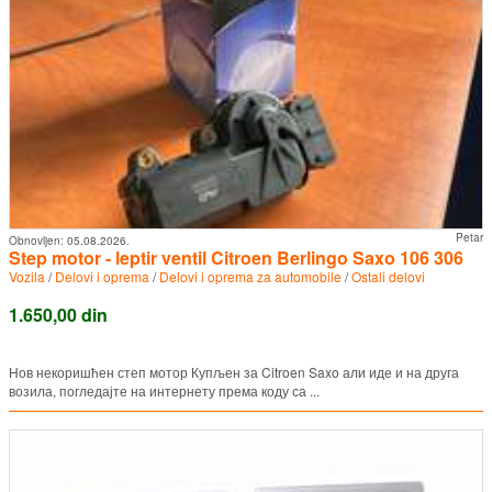
Petar
Obnovljen:
05.08.2026.
Step motor - leptir ventil Citroen Berlingo Saxo 106 306
Vozila
/
Delovi i oprema
/
Delovi i oprema za automobile
/
Ostali delovi
1.650,00 din
Нов некоришћен степ мотор Купљен за Citroen Saxo али иде и на друга
возила, погледајте на интернету према коду са ...