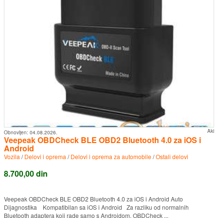
Aki
Obnovljen:
04.08.2026.
Veepeak OBDCheck BLE OBD2 Bluetooth 4.0 za iOS i
Android
Vozila
/
Delovi i oprema
/
Delovi i oprema za automobile
/
Ostali delovi
8.700,00 din
Veepeak OBDCheck BLE OBD2 Bluetooth 4.0 za iOS i Android Auto
Dijagnostika Kompatibilan sa iOS i Android Za razliku od normalnih
Bluetooth adaptera koji rade samo s Androidom, OBDCheck ...