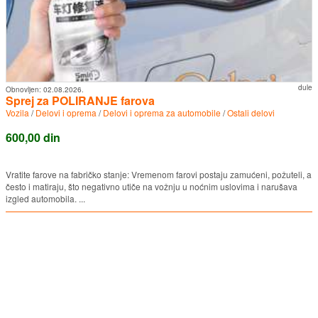
dule
Obnovljen:
02.08.2026.
Sprej za POLIRANJE farova
Vozila
/
Delovi i oprema
/
Delovi i oprema za automobile
/
Ostali delovi
600,00 din
Vratite farove na fabričko stanje: Vremenom farovi postaju zamućeni, požuteli, a
često i matiraju, što negativno utiče na vožnju u noćnim uslovima i narušava
izgled automobila. ...