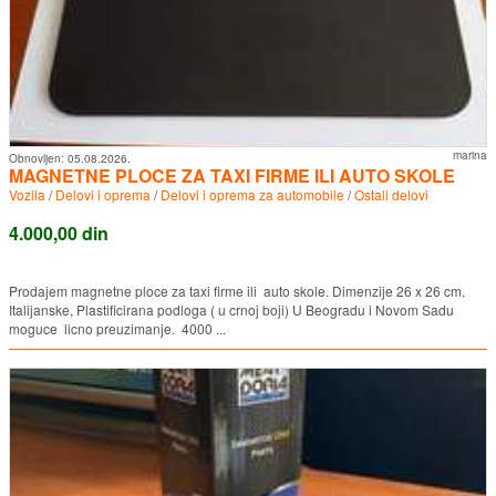
marina
Obnovljen:
05.08.2026.
MAGNETNE PLOCE ZA TAXI FIRME ILI AUTO SKOLE
Vozila
/
Delovi i oprema
/
Delovi i oprema za automobile
/
Ostali delovi
4.000,00 din
Prodajem magnetne ploce za taxi firme ili auto skole. Dimenzije 26 x 26 cm.
Italijanske, Plastificirana podloga ( u crnoj boji) U Beogradu i Novom Sadu
moguce licno preuzimanje. 4000 ...