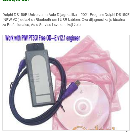
Delphi DS150E Univerzalna Auto Dijagnostika + 2021 Program Delphi DS150E
(NEW VCI) dolazi sa Bluetooth-om i USB kablom. Ova dijagnostika je idealna
za Profesionalce, Auto Servise i sve one koji žele ...