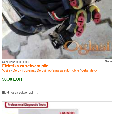
Slobo
Obnovljen:
02.08.2026.
Elektrika za sekvent plin
Vozila
/
Delovi i oprema
/
Delovi i oprema za automobile
/
Ostali delovi
50,00 EUR
Elektrika za sekvent plin. . .