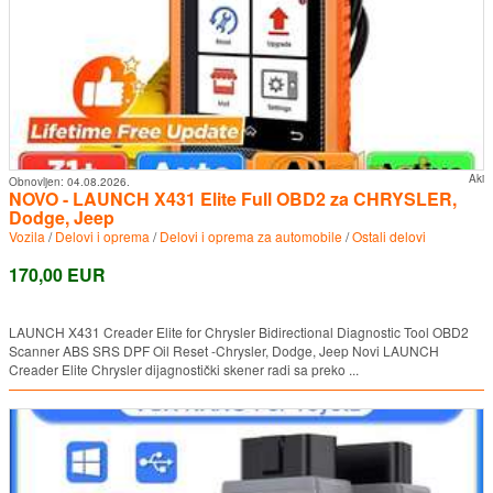
Aki
Obnovljen:
04.08.2026.
NOVO - LAUNCH X431 Elite Full OBD2 za CHRYSLER,
Dodge, Jeep
Vozila
/
Delovi i oprema
/
Delovi i oprema za automobile
/
Ostali delovi
170,00 EUR
LAUNCH X431 Creader Elite for Chrysler Bidirectional Diagnostic Tool OBD2
Scanner ABS SRS DPF Oil Reset -Chrysler, Dodge, Jeep Novi LAUNCH
Creader Elite Chrysler dijagnostički skener radi sa preko ...