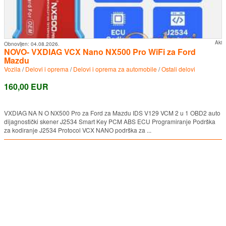
Aki
Obnovljen:
04.08.2026.
NOVO- VXDIAG VCX Nano NX500 Pro WiFi za Ford
Mazdu
Vozila
/
Delovi i oprema
/
Delovi i oprema za automobile
/
Ostali delovi
160,00 EUR
VXDIAG NΑ Ν Ο NX500 Pro za Ford za Mazdu IDS V129 VCM 2 u 1 OBD2 auto
dijagnostički skener J2534 Smart Key PCM ABS ECU Programiranje Podrška
za kodiranje J2534 Protocol VCX NANO podrška za ...