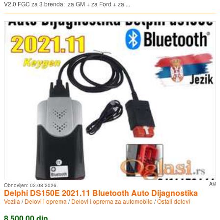
V2.0 FGC za 3 brenda: za GM + za Ford + za ...
Aki
Obnovljen:
02.08.2026.
Delphi DS150E 2021.11 Bluetooth Auto Dijagnostika
Vozila
/
Delovi i oprema
/
Delovi i oprema za automobile
/
Ostali delovi
8.500,00 din