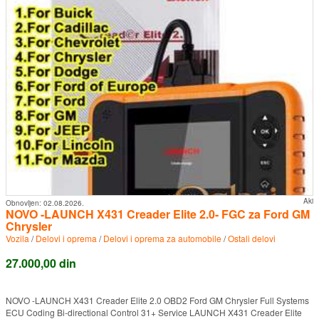
Aki
Obnovljen:
02.08.2026.
NOVO -LAUNCH X431 Creader Elite 2.0- FGC za Ford GM
Chrysler
Vozila
/
Delovi i oprema
/
Delovi i oprema za automobile
/
Ostali delovi
27.000,00 din
NOVO -LAUNCH X431 Creader Elite 2.0 OBD2 Ford GM Chrysler Full Systems
ECU Coding Bi-directional Control 31+ Service LAUNCH X431 Creader Elite