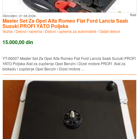
Rale
Obnovljen:
07.08.2026.
Master Set Za Opel Alfa Romeo Fiat Ford Lancia Saab
Suzuki PROFI YATO Poljska
Vozila
/
Delovi i oprema
/
Delovi i oprema za automobile
/
Ostali delovi
15.000,00 din
YT-06007 Master Set Za Opel Alfa Romeo Fiat Ford Lancia Saab Suzuki PROFI
YATO Poljska Alat za zupčenje Opel Benzin i Dizel motore PROFI Alat za
blokadu i zupčenje Opel Benzin i Dizel motore ...