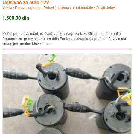
Usisivač za auto 12V
Vozila
/
Delovi i oprema
/
Delovi i oprema za automobile
/
Ostali delovi
1.500,00 din
Moćni prenosivi, ručni usisivač velike snage za brzo čišćenje automobila.
Pogodan za presvlake automobila Funkcija sakupljanja prašine: Suvi / mokri
sakupljač prašine Može i da ...