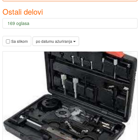
Ostali delovi
169 oglasa
po datumu ažuriranja
Sa slikom