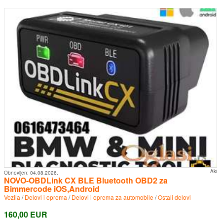
Aki
Obnovljen:
04.08.2026.
NOVO-OBDLink CX BLE Bluetooth OBD2 za
Bimmercode iOS,Android
Vozila
/
Delovi i oprema
/
Delovi i oprema za automobile
/
Ostali delovi
160,00 EUR