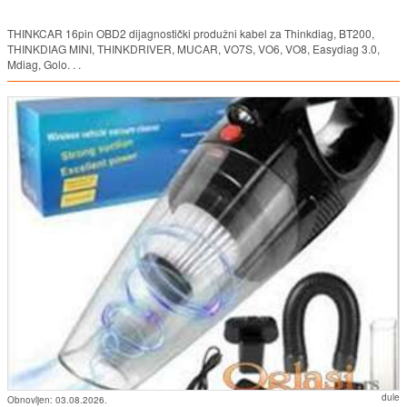
THINKCAR 16pin OBD2 dijagnostički produžni kabel za Thinkdiag, BT200,
THINKDIAG MINI, THINKDRIVER, MUCAR, VO7S, VO6, VO8, Easydiag 3.0,
Mdiag, Golo. . .
dule
Obnovljen:
03.08.2026.