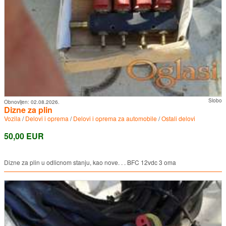
Slobo
Obnovljen:
02.08.2026.
Dizne za plin
Vozila
/
Delovi i oprema
/
Delovi i oprema za automobile
/
Ostali delovi
50,00 EUR
Dizne za plin u odlicnom stanju, kao nove. . . BFC 12vdc 3 oma