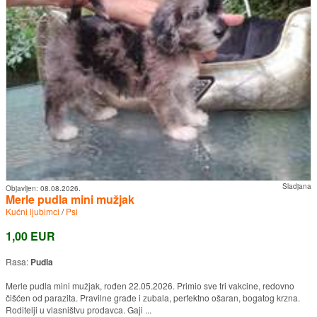
Sladjana
Objavljen:
08.08.2026.
Merle pudla mini mužjak
Kućni ljubimci
/
Psi
1,00 EUR
Rasa:
Pudla
Merle pudla mini mužjak, rođen 22.05.2026. Primio sve tri vakcine, redovno
čišćen od parazita. Pravilne građe i zubala, perfektno ošaran, bogatog krzna.
Roditelji u vlasništvu prodavca. Gaji ...