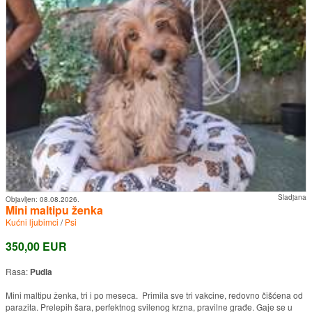
Sladjana
Objavljen:
08.08.2026.
Mini maltipu ženka
Kućni ljubimci
/
Psi
350,00 EUR
Rasa:
Pudla
Mini maltipu ženka, tri i po meseca. Primila sve tri vakcine, redovno čišćena od
parazita. Prelepih šara, perfektnog svilenog krzna, pravilne građe. Gaje se u