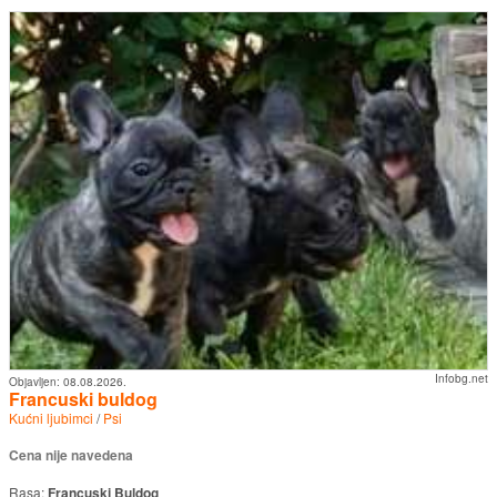
Infobg.net
Objavljen:
08.08.2026.
Francuski buldog
Kućni ljubimci
/
Psi
Cena nije navedena
Rasa:
Francuski Buldog