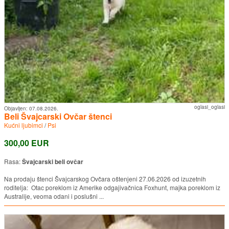
oglasi_oglasi
Objavljen:
07.08.2026.
Beli Švajcarski Ovčar štenci
Kućni ljubimci
/
Psi
300,00 EUR
Rasa:
Švajcarski beli ovčar
Na prodaju štenci Švajcarskog Ovčara oštenjeni 27.06.2026 od izuzetnih
roditelja: Otac poreklom iz Amerike odgajivačnica Foxhunt, majka poreklom iz
Australije, veoma odani i poslušni ...