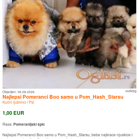
vodicbg
Objavljen:
06.08.2026.
Najlepsi Pomeranci Boo samo u Pom_Hash_Starsu
Kućni ljubimci
/
Psi
1,00 EUR
Rasa:
Pomeranijski špic
Najlepsi Pomeranci Boo samo u Pom_Hash_Starsu, bebe najkrace njuskice i