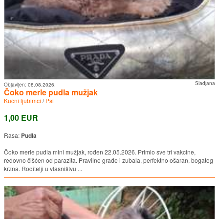
Sladjana
Objavljen:
08.08.2026.
Čoko merle pudla mužjak
Kućni ljubimci
/
Psi
1,00 EUR
Rasa:
Pudla
Čoko merle pudla mini mužjak, rođen 22.05.2026. Primio sve tri vakcine,
redovno čišćen od parazita. Pravilne građe i zubala, perfektno ošaran, bogatog
krzna. Roditelji u vlasništvu ...