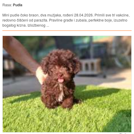
Rasa:
Pudla
Mini pudle čoko braon, dva mužjaka, rođeni 28.04.2026. Primili sve tri vakcine,
redovno čišćeni od parazita. Pravilne građe i zubala, perfektne boje, izuzetno
bogatog krzna. Izložbenog ...