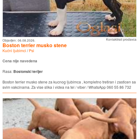
Kontaktirati prodavca
Objavljen:
06.08.2026.
Boston terrier musko stene
Kućni ljubimci
/
Psi
Cena nije navedena
Rasa:
Bostonski terijer
Boston terrier musko stene za kucnog ljubimca , kompletno tretiran i zasticen sa
svim vakcinama. Za vise slika i videa na tel / viber / WhatsApp 060 55 86 732