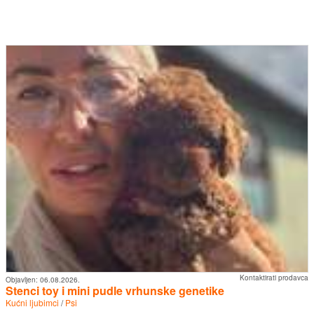
Kontaktirati prodavca
Objavljen:
06.08.2026.
Stenci toy i mini pudle vrhunske genetike
Kućni ljubimci
/
Psi