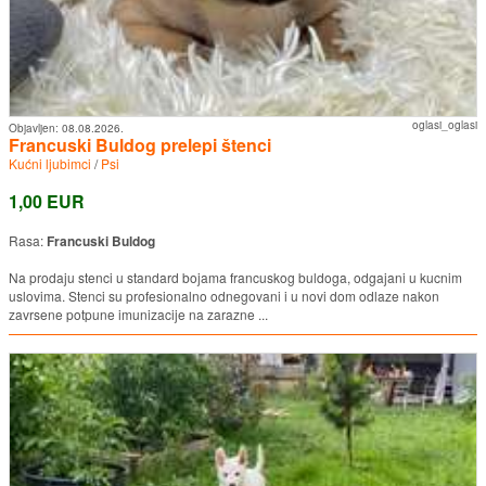
oglasi_oglasi
Objavljen:
08.08.2026.
Francuski Buldog prelepi štenci
Kućni ljubimci
/
Psi
1,00 EUR
Rasa:
Francuski Buldog
Na prodaju stenci u standard bojama francuskog buldoga, odgajani u kucnim
uslovima. Stenci su profesionalno odnegovani i u novi dom odlaze nakon
zavrsene potpune imunizacije na zarazne ...