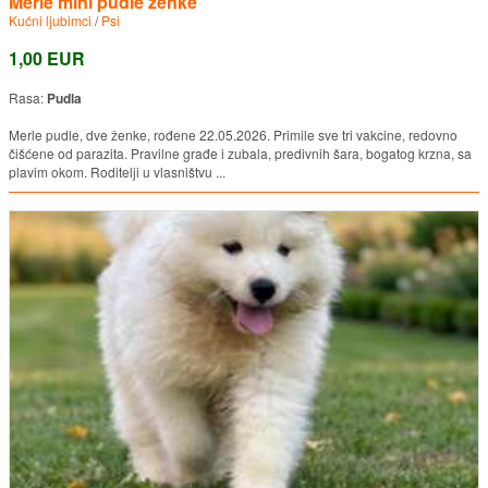
Merle mini pudle ženke
Kućni ljubimci
/
Psi
1,00 EUR
Rasa:
Pudla
Merle pudle, dve ženke, rođene 22.05.2026. Primile sve tri vakcine, redovno
čišćene od parazita. Pravilne građe i zubala, predivnih šara, bogatog krzna, sa
plavim okom. Roditelji u vlasništvu ...