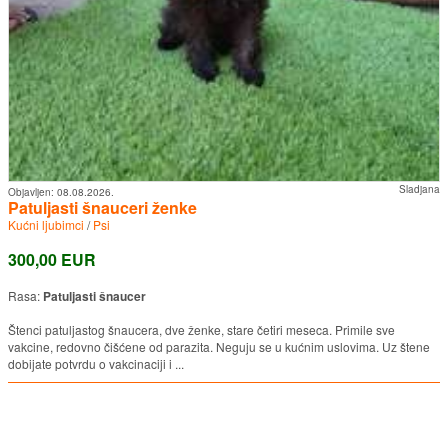
Sladjana
Objavljen:
08.08.2026.
Patuljasti šnauceri ženke
Kućni ljubimci
/
Psi
300,00 EUR
Rasa:
Patuljasti šnaucer
Štenci patuljastog šnaucera, dve ženke, stare četiri meseca. Primile sve
vakcine, redovno čišćene od parazita. Neguju se u kućnim uslovima. Uz štene
dobijate potvrdu o vakcinaciji i ...