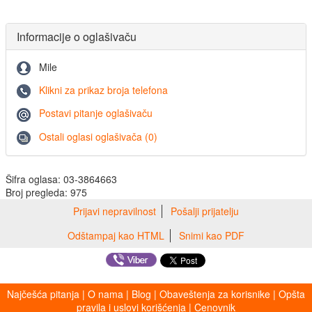
Informacije o oglašivaču
Mile
Klikni za prikaz broja telefona
Postavi pitanje oglašivaču
Ostali oglasi oglašivača (0)
Šifra oglasa: 03-3864663
Broj pregleda: 975
Prijavi nepravilnost
Pošalji prijatelju
Odštampaj kao HTML
Snimi kao PDF
Najčešća pitanja
|
O nama
|
Blog
|
Obaveštenja za korisnike
|
Opšta
pravila i uslovi korišćenja
|
Cenovnik