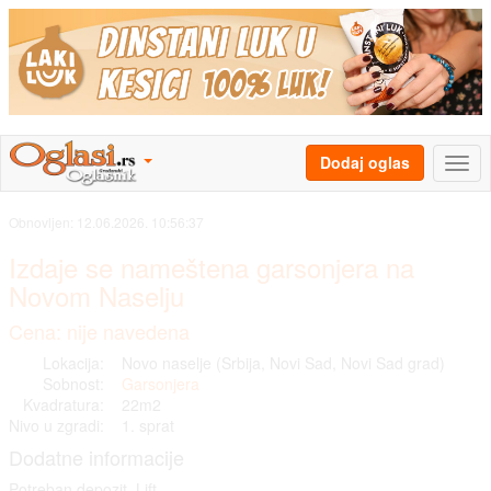
Dodaj oglas
Obnovljen:
12.06.2026. 10:56:37
Izdaje se nameštena garsonjera na
Novom Naselju
Cena: nije navedena
Lokacija:
Novo naselje (Srbija, Novi Sad, Novi Sad grad)
Sobnost:
Garsonjera
Kvadratura:
22m2
Nivo u zgradi:
1. sprat
Dodatne informacije
Potreban depozit, Lift