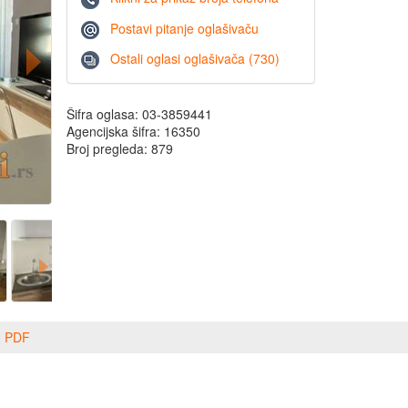
Postavi pitanje oglašivaču
Ostali oglasi oglašivača (730)
Šifra oglasa: 03-3859441
Agencijska šifra: 16350
Broj pregleda: 879
o PDF