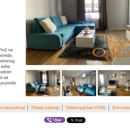
57m2 na
poreda,
rostranog
 sobe,
phodnim
ce sa
 pozovite
vi nepravilnost
Pošalji prijatelju
Odštampaj kao HTML
Snimi ka