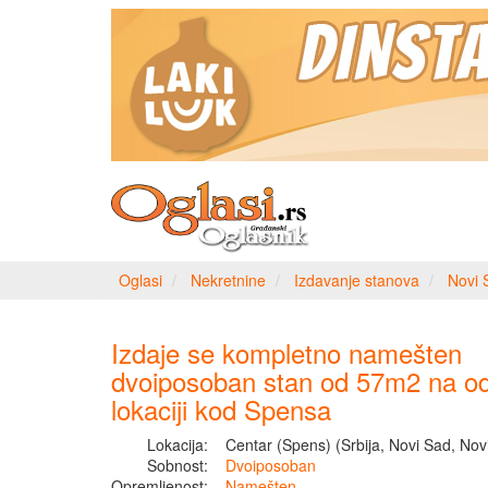
Oglasi
Nekretnine
Izdavanje stanova
Novi 
Izdaje se kompletno namešten
dvoiposoban stan od 57m2 na od
lokaciji kod Spensa
Lokacija:
Centar (Spens) (Srbija, Novi Sad, Nov
Sobnost:
Dvoiposoban
Opremljenost:
Namešten