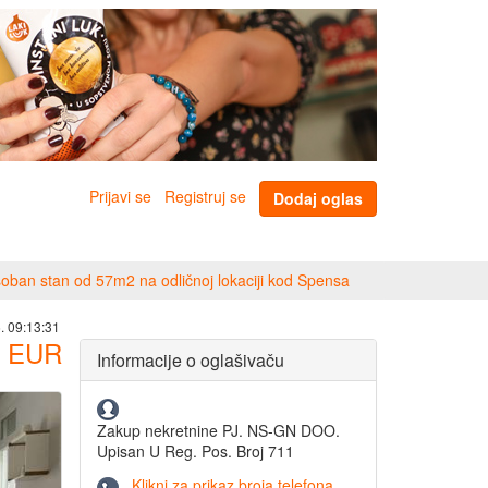
Prijavi se
Registruj se
Dodaj oglas
oban stan od 57m2 na odličnoj lokaciji kod Spensa
. 09:13:31
EUR
Informacije o oglašivaču
Zakup nekretnine PJ. NS-GN DOO.
Upisan U Reg. Pos. Broj 711
Klikni za prikaz broja telefona