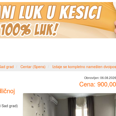
Sad grad
Centar (Spens)
Izdaje se kompletno namešten dvoipos
Obnovljen:
06.08.2026
Cena:
900,00
ličnoj
i Sad grad)