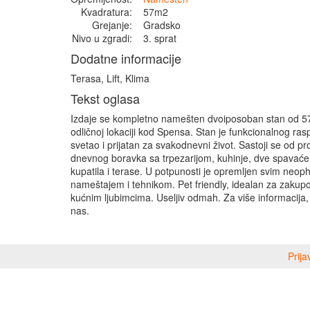
Kvadratura:
57m2
Grejanje:
Gradsko
Nivo u zgradi:
3. sprat
Dodatne informacije
Terasa, Lift, Klima
Tekst oglasa
Izdaje se kompletno namešten dvoiposoban stan od 
odličnoj lokaciji kod Spensa. Stan je funkcionalnog ras
svetao i prijatan za svakodnevni život. Sastoji se od p
dnevnog boravka sa trpezarijom, kuhinje, dve spavaće
kupatila i terase. U potpunosti je opremljen svim neo
nameštajem i tehnikom. Pet friendly, idealan za zakup
kućnim ljubimcima. Useljiv odmah. Za više informacija,
nas.
Prija