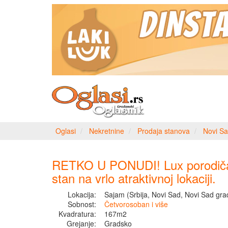
Oglasi
Nekretnine
Prodaja stanova
Novi Sa
RETKO U PONUDI! Lux porodič
stan na vrlo atraktivnoj lokaciji.
Lokacija:
Sajam (Srbija, Novi Sad, Novi Sad gra
Sobnost:
Četvorosoban i više
Kvadratura:
167m2
Grejanje:
Gradsko