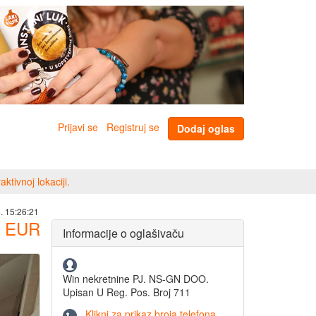
Prijavi se
Registruj se
Dodaj oglas
tivnoj lokaciji.
. 15:26:21
EUR
Informacije o oglašivaču
Win nekretnine PJ. NS-GN DOO.
Upisan U Reg. Pos. Broj 711
Klikni za prikaz broja telefona