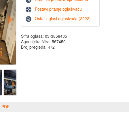
Postavi pitanje oglašivaču
Ostali oglasi oglašivača (2922)
Šifra oglasa: 03-3856435
Agencijska šifra: 567450
Broj pregleda: 472
o PDF