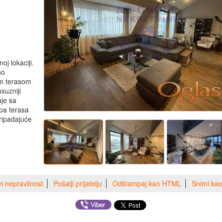
j lokaciji.
no
om terasom
xuzniji
aje sa
pa terasa
pripadajuće
vi nepravilnost
Pošalji prijatelju
Odštampaj kao HTML
Snimi ka