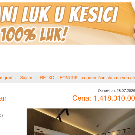
d grad
Sajam
RETKO U PONUDI! Lux porodičan stan na vrlo atrak
Obnovljen:
28.07.2026
an
Cena:
1.418.310,00
d)