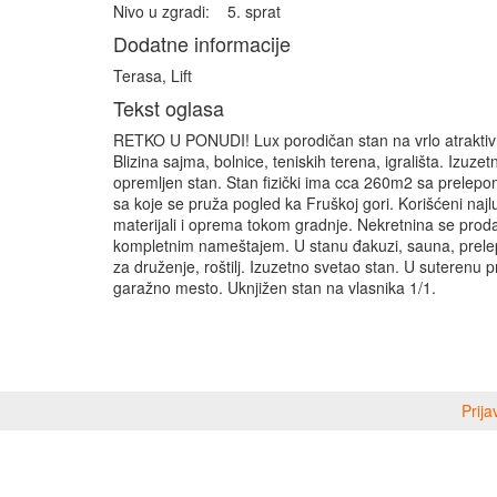
Nivo u zgradi:
5. sprat
Dodatne informacije
Terasa, Lift
Tekst oglasa
RETKO U PONUDI! Lux porodičan stan na vrlo atraktivno
Blizina sajma, bolnice, teniskih terena, igrališta. Izuzet
opremljen stan. Stan fizički ima cca 260m2 sa prelep
sa koje se pruža pogled ka Fruškoj gori. Korišćeni najlu
materijali i oprema tokom gradnje. Nekretnina se prod
kompletnim nameštajem. U stanu đakuzi, sauna, prele
za druženje, roštilj. Izuzetno svetao stan. U suterenu 
garažno mesto. Uknjižen stan na vlasnika 1/1.
Prija