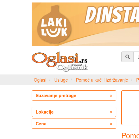
Oglasi
Usluge
Pomoć u kući i izdržavanje
P
Sužavanje pretrage
Lokacije
Cena
Pomo