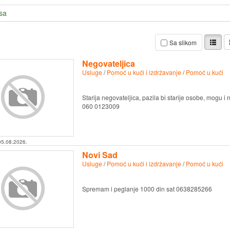
sa
Sa slikom
Negovateljica
Usluge
/
Pomoć u kući i izdržavanje
/
Pomoć u kući
Starija negovateljica, pazila bi starije osobe, mogu 
060 0123009
05.08.2026.
Novi Sad
Usluge
/
Pomoć u kući i izdržavanje
/
Pomoć u kući
Spremam i peglanje 1000 din sat 0638285266