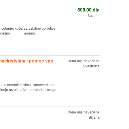
800,00
din
Suzana
elarije, kuće, za ozbiljne porodice
a nedeljno -pomoc ...
omaćinstvima i pomoć van
Cena nije navedena
Svaštarica
ne u domaćinstvima i kancelarijama.
je rezultata iz laboratorije i druga
Cena nije navedena
Biljana