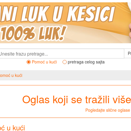
P
Pomoć u kući
pretraga celog sajta
omoć u kući
Oglas koji se tražili viš
Pogledajte slične oglase
ć u kući