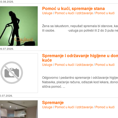
03.08.2026.
Pomoć u kući, spremanje stana
Usluge
/
Pomoć u kući i izdržavanje
/
Pomoć u kući
Žena sa iskustvom, nepušač spremala bi stanove, kanc
ili osobe. -usluga po potrebi ili 2 do 3 put
26.07.2026.
Spremanje i održavanje higijene u d
kuće
Usluge
/
Pomoć u kući i izdržavanje
/
Pomoć u kući
Odgovorno i pedantno spremanje i održavanje higije
Nabavka, plaćanje računa, odlazak kod lekara, donošen
slična pomoć. ...
5.07.2026.
Spremanje
Usluge
/
Pomoć u kući i izdržavanje
/
Pomoć u kući