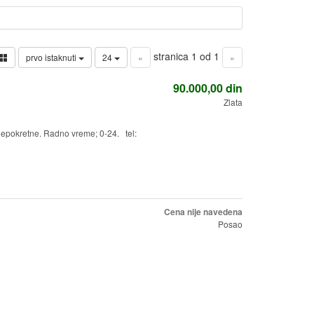
stranica 1 od 1
prvo istaknuti
24
«
»
90.000,00
din
Zlata
i nepokretne. Radno vreme; 0-24. tel:
Cena nije navedena
Posao