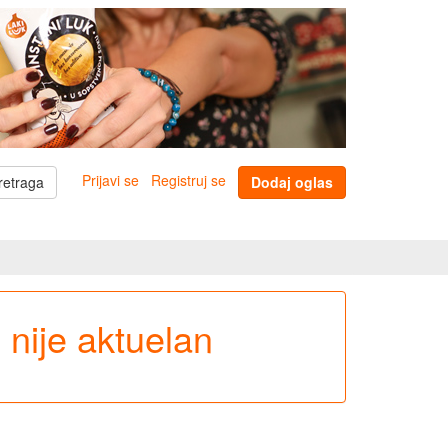
Prijavi se
Registruj se
retraga
Dodaj oglas
e nije aktuelan