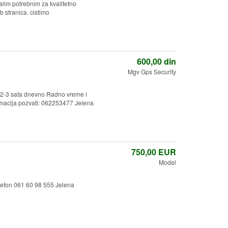
lim potrebnim za kvalitetno
 stranica. cistimo
600,00
din
Mgv Gps Security
 2-3 sata dnevno Radno vreme i
rmacija pozvati: 062253477 Jelena
750,00
EUR
Model
elefon 061 60 98 555 Jelena