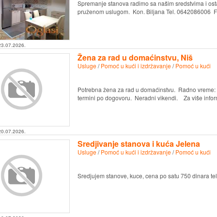
Spremanje stanova radimo sa našim sredstvima i osta
pruženom uslugom. Kon. Biljana Tel. 0642086006 Fb
23.07.2026.
Žena za rad u domaćinstvu, Niš
Usluge
/
Pomoć u kući i izdržavanje
/
Pomoć u kući
Potrebna žena za rad u domaćinstvu. Radno vreme:
termini po dogovoru. Neradni vikendi. Za više info
20.07.2026.
Sredjivanje stanova i kuća Jelena
Usluge
/
Pomoć u kući i izdržavanje
/
Pomoć u kući
Sredjujem stanove, kuce, cena po satu 750 dinara t