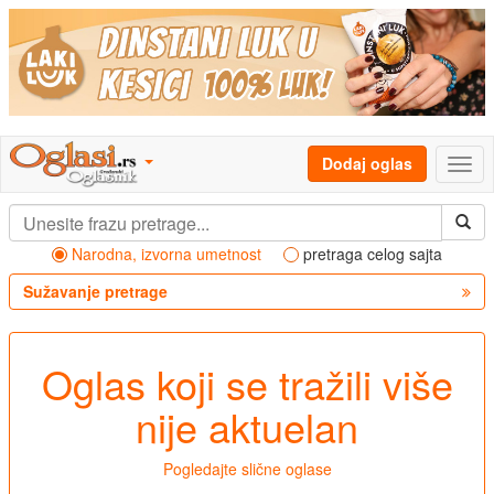
Dodaj oglas
Narodna, izvorna umetnost
pretraga celog sajta
Sužavanje pretrage
Oglas koji se tražili više
nije aktuelan
Pogledajte slične oglase