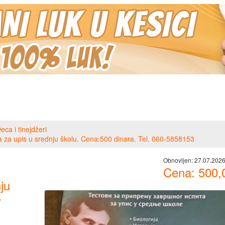
eca i tinejdžeri
ka za upis u srednju školu. Cena:500 dinara. Tel. 060-5858153
Obnovljen:
27.07.2026
Cena:
500,
ju
-