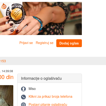
Prijavi se
Registruj se
Dodaj oglas
8153
. 14:39:08
00
din
Informacije o oglašivaču
Miso
Klikni za prikaz broja telefona
Postavi pitanje oglašivaču