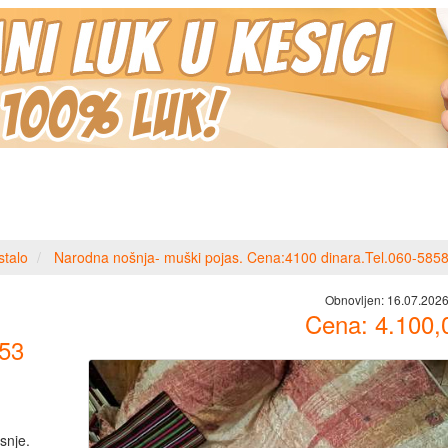
stalo
Narodna nošnja- muški pojas. Cena:4100 dinara.Tel.060-585
Obnovljen:
16.07.2026
Cena:
4.100,
153
snje.