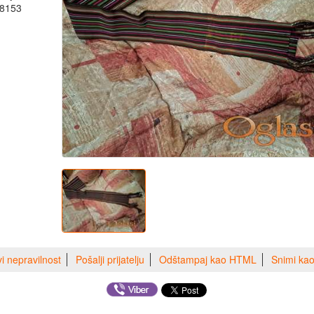
58153
vi nepravilnost
Pošalji prijatelju
Odštampaj kao HTML
Snimi ka