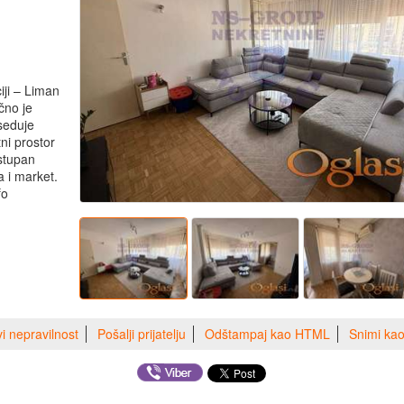
iji – Liman
čno je
oseduje
ni prostor
ostupan
a i market.
fo
vi nepravilnost
Pošalji prijatelju
Odštampaj kao HTML
Snimi ka