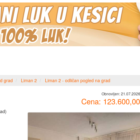
d grad
Liman 2
Liman 2 - odličan pogled na grad
Obnovljen:
21.07.2026
Cena:
123.600,00
rad)