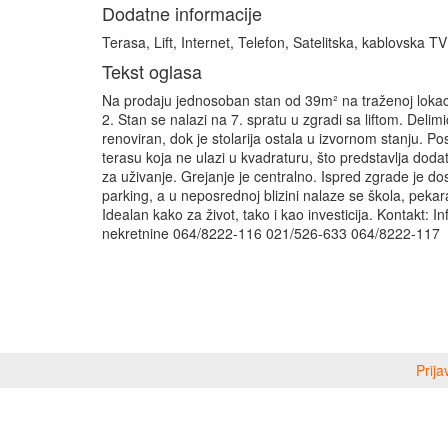
Dodatne informacije
Terasa, Lift, Internet, Telefon, Satelitska, kablovska TV
Tekst oglasa
Na prodaju jednosoban stan od 39m² na traženoj lokac
2. Stan se nalazi na 7. spratu u zgradi sa liftom. Delimi
renoviran, dok je stolarija ostala u izvornom stanju. P
terasu koja ne ulazi u kvadraturu, što predstavlja dodat
za uživanje. Grejanje je centralno. Ispred zgrade je d
parking, a u neposrednoj blizini nalaze se škola, pekar
Idealan kako za život, tako i kao investicija. Kontakt: In
nekretnine 064/8222-116 021/526-633 064/8222-117
Prija