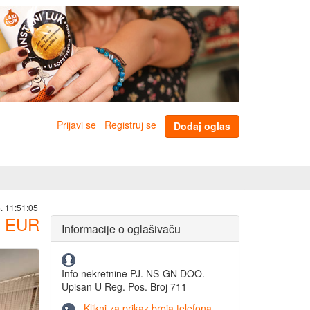
Prijavi se
Registruj se
Dodaj oglas
. 11:51:05
EUR
Informacije o oglašivaču
Info nekretnine PJ. NS-GN DOO.
Upisan U Reg. Pos. Broj 711
Klikni za prikaz broja telefona