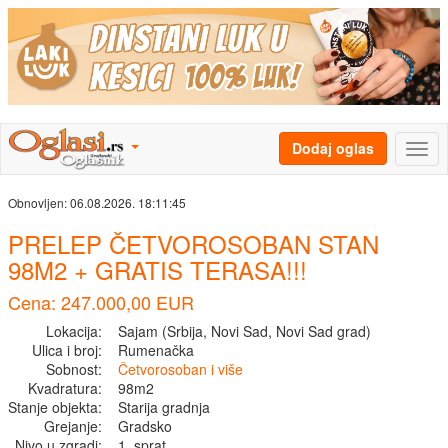
Dodaj oglas
Obnovljen:
06.08.2026. 18:11:45
PRELEP ČETVOROSOBAN STAN
98M2 + GRATIS TERASA!!!
Cena: 247.000,00 EUR
Lokacija:
Sajam (Srbija, Novi Sad, Novi Sad grad)
Ulica i broj:
Rumenačka
Sobnost:
Četvorosoban i više
Kvadratura:
98m2
Stanje objekta:
Starija gradnja
Grejanje:
Gradsko
Nivo u zgradi:
1. sprat