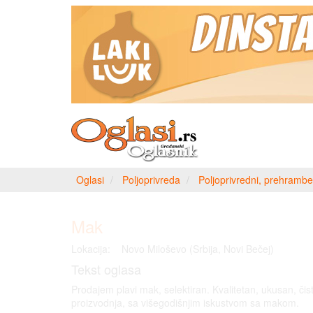
Oglasi
Poljoprivreda
Poljoprivredni, prehrambe
Mak
Lokacija:
Novo Miloševo (Srbija, Novi Bečej)
Tekst oglasa
Prodajem plavi mak, selektiran. Kvalitetan, ukusan, či
proizvodnja, sa višegodišnjim iskustvom sa makom.