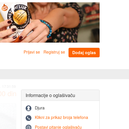
Prijavi se
Registruj se
Dodaj oglas
. 17:31:59
00
din
Informacije o oglašivaču
Djura
Klikni za prikaz broja telefona
Postavi pitanje oglašivaču