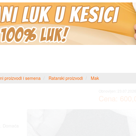
ni proizvodi i semena
Ratarski proizvodi
Mak
Obnovljen:
23.07.2026
Cena:
600,
st. Domaća