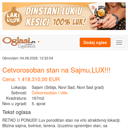
Dodaj oglas
Obnovljen:
04.08.2026. 12:32:04
Cetvorosoban stan na Sajmu,LUX!!!
Cena: 1.418.310,00 EUR
Lokacija:
Sajam (Srbija, Novi Sad, Novi Sad grad)
Sobnost:
Četvorosoban i više
Kvadratura:
167m2
Nivo u zgradi:
5. sprat
Tekst oglasa
RETKO U PONUDI! Lux porodičan stan na vrlo atraktivnoj lokaciji.
Blizina sajma, bolnice, terena. Izuzetno opremljen stan, sa