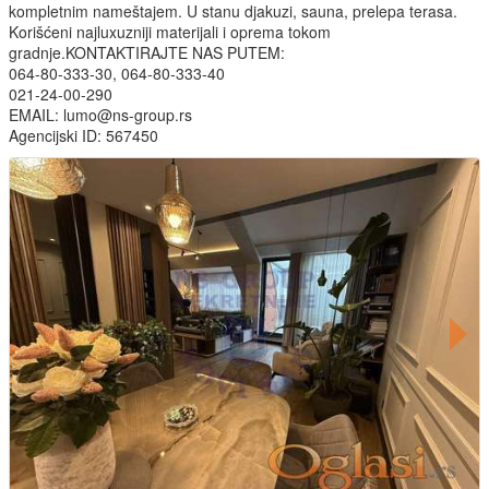
kompletnim nameštajem. U stanu djakuzi, sauna, prelepa terasa.
Korišćeni najluxuzniji materijali i oprema tokom
gradnje.KONTAKTIRAJTE NAS PUTEM:
064-80-333-30, 064-80-333-40
021-24-00-290
EMAIL: lumo@ns-group.rs
Agencijski ID: 567450