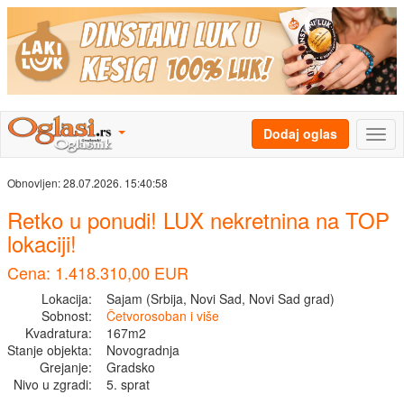
Dodaj oglas
Obnovljen:
28.07.2026. 15:40:58
Retko u ponudi! LUX nekretnina na TOP
lokaciji!
Cena: 1.418.310,00 EUR
Lokacija:
Sajam (Srbija, Novi Sad, Novi Sad grad)
Sobnost:
Četvorosoban i više
Kvadratura:
167m2
Stanje objekta:
Novogradnja
Grejanje:
Gradsko
Nivo u zgradi:
5. sprat