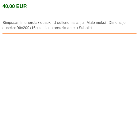
40,00 EUR
Simposan imunorelax dusek U odlicnom stanju Malo meksi Dimenzije
duseka: 90x200x16cm Licno preuzimanje u Subotici.