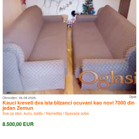
Djole
Obnovljen:
06.08.2026.
Kauci kreveti dva ista blizanci ocuvani kao novi 7000 din
jedan Zemun
Sve za stan, kuću, baštu
/
Nameštaj
/
Spavaće sobe
8.500,00 EUR