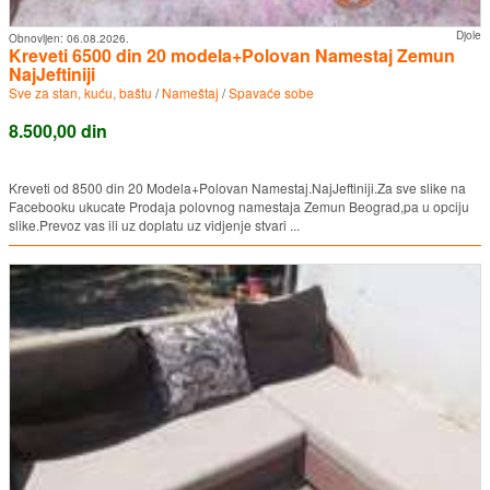
Djole
Obnovljen:
06.08.2026.
Kreveti 6500 din 20 modela+Polovan Namestaj Zemun
NajJeftiniji
Sve za stan, kuću, baštu
/
Nameštaj
/
Spavaće sobe
8.500,00 din
Kreveti od 8500 din 20 Modela+Polovan Namestaj.NajJeftiniji.Za sve slike na
Facebooku ukucate Prodaja polovnog namestaja Zemun Beograd,pa u opciju
slike.Prevoz vas ili uz doplatu uz vidjenje stvari ...