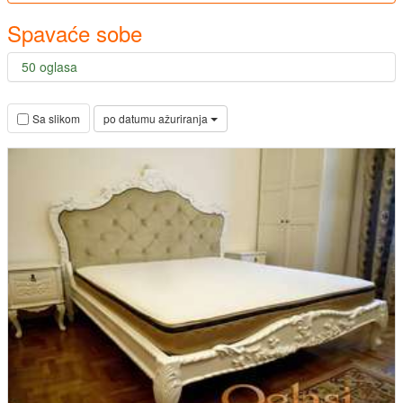
Spavaće sobe
50 oglasa
po datumu ažuriranja
Sa slikom