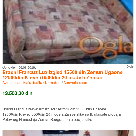
Djole
Obnovljen:
06.08.2026.
Bracni Francuz Lux izgled 15500 din Zemun Ugaone
12500din Kreveti 6500din 20 modela Zemun
Sve za stan, kuću, baštu
/
Nameštaj
/
Spavaće sobe
13.500,00 din
Bracni Francuz krevet lux izgled 160x210cm.13500din.Ugaone
12500din.Kreveti 6500din 20 modela.Za sve slike na fb ukucate prodaja
Polovnog Namestaja Zemun Beograd pa u opciju slike.