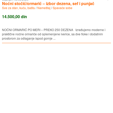
Noćni stočić/ormarić – izbor dezena, sef i punjač
Sve za stan, kuću, baštu
/
Nameštaj
/
Spavaće sobe
14.500,00 din
NOĆNI ORMARIĆ PO MERI – PREKO 250 DEZENA Izrađujemo moderne i
praktične noćne ormariće od oplemenjene iverice, sa dve fioke i dodatnim
prostorom za odlaganje ispod gornje ...