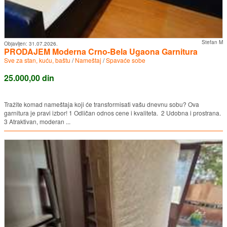
Stefan M
Objavljen:
31.07.2026.
PRODAJEM Moderna Crno-Bela Ugaona Garnitura
Sve za stan, kuću, baštu
/
Nameštaj
/
Spavaće sobe
25.000,00 din
Tražite komad nameštaja koji će transformisati vašu dnevnu sobu? Ova
garnitura je pravi izbor! 1 Odličan odnos cene i kvaliteta. 2 Udobna i prostrana.
3 Atraktivan, moderan ...