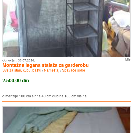
Mile
Obnovljen:
30.07.2026.
Montažna lagana stalaža za garderobu
Sve za stan, kuću, baštu
/
Nameštaj
/
Spavaće sobe
2.500,00 din
dimenzije 100 cm širina 40 cm dubina 180 cm visina