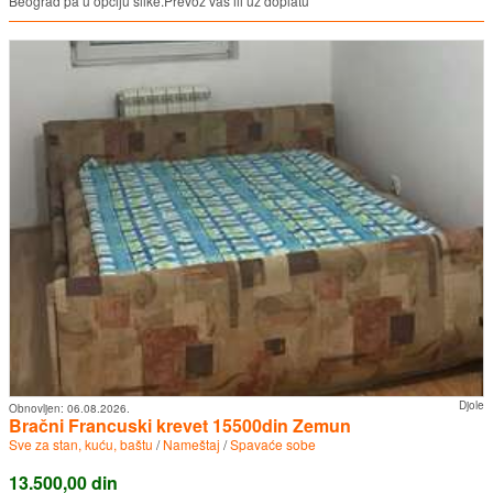
Beograd pa u opciju slike.Prevoz vas ili uz doplatu
Djole
Obnovljen:
06.08.2026.
Bračni Francuski krevet 15500din Zemun
Sve za stan, kuću, baštu
/
Nameštaj
/
Spavaće sobe
13.500,00 din