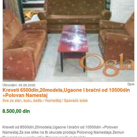
Djole
Obnovljen:
06.08.2026.
Kreveti 6500din,20modela,Ugaone I bračni od 10500din
+Polovan Namestaj
Sve za stan, kuću, baštu
/
Nameštaj
/
Spavaće sobe
8.500,00 din
Kreveti od 8500din,20modela,Ugaone I bračni od 10500din +Polovan
Namestaj.Za sve slike na fb ukucate prodaja Polovnog Namestaja Zemun