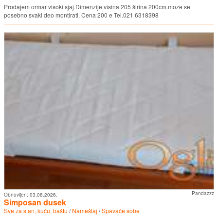
Prodajem ormar visoki sjaj.Dimenzije visina 205 širina 200cm.moze se
posebno svaki deo montirati. Cena 200 e Tel.021 6318398
Pandazzz
Obnovljen:
03.08.2026.
Simposan dusek
Sve za stan, kuću, baštu
/
Nameštaj
/
Spavaće sobe