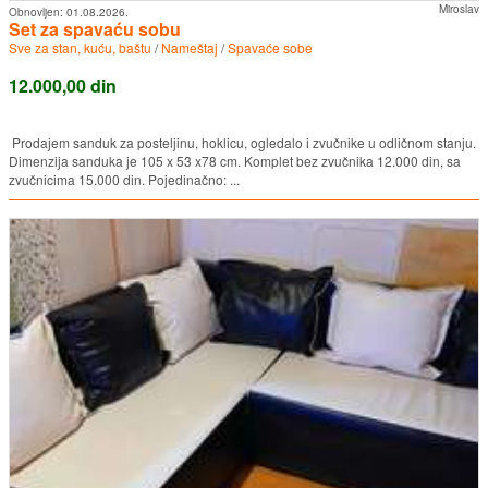
Miroslav
Obnovljen:
01.08.2026.
Set za spavaću sobu
Sve za stan, kuću, baštu
/
Nameštaj
/
Spavaće sobe
12.000,00 din
Prodajem sanduk za posteljinu, hoklicu, ogledalo i zvučnike u odličnom stanju.
Dimenzija sanduka je 105 x 53 x78 cm. Komplet bez zvučnika 12.000 din, sa
zvučnicima 15.000 din. Pojedinačno: ...