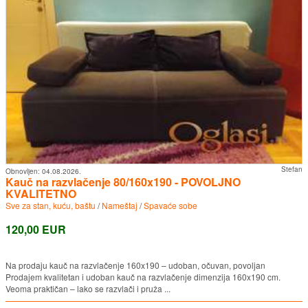
Stefan
Obnovljen:
04.08.2026.
Kauč na razvlačenje 80/160x190 - POVOLJNO
KVALITETNO
Sve za stan, kuću, baštu
/
Nameštaj
/
Spavaće sobe
120,00 EUR
Na prodaju kauč na razvlačenje 160x190 – udoban, očuvan, povoljan
Prodajem kvalitetan i udoban kauč na razvlačenje dimenzija 160x190 cm.
Veoma praktičan – lako se razvlači i pruža ...