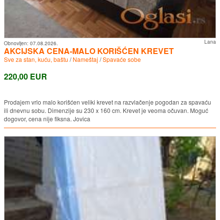
Lana
Obnovljen:
07.08.2026.
AKCIJSKA CENA-MALO KORIŠĆEN KREVET
Sve za stan, kuću, baštu
/
Nameštaj
/
Spavaće sobe
220,00 EUR
Prodajem vrlo malo korišćen veliki krevet na razvlačenje pogodan za spavaću
ili dnevnu sobu. Dimenzije su 230 x 160 cm. Krevet je veoma očuvan. Moguć
dogovor, cena nije fiksna. Jovica