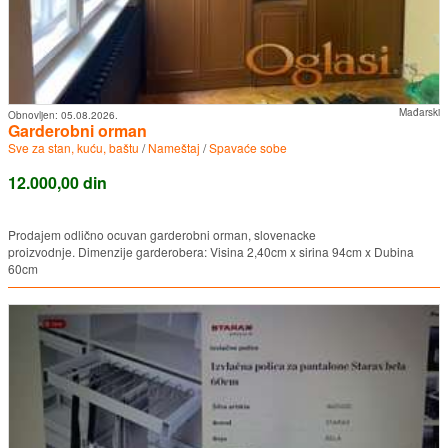
Mađarski
Obnovljen:
05.08.2026.
Garderobni orman
Sve za stan, kuću, baštu
/
Nameštaj
/
Spavaće sobe
12.000,00 din
Prodajem odlično ocuvan garderobni orman, slovenacke
proizvodnje. Dimenzije garderobera: Visina 2,40cm x sirina 94cm x Dubina
60cm