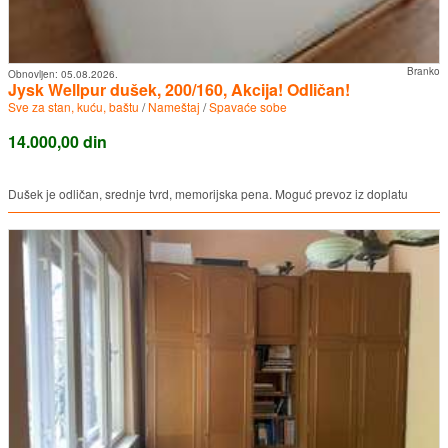
Branko
Obnovljen:
05.08.2026.
Jysk Wellpur dušek, 200/160, Akcija! Odličan!
Sve za stan, kuću, baštu
/
Nameštaj
/
Spavaće sobe
14.000,00 din
Dušek je odličan, srednje tvrd, memorijska pena. Moguć prevoz iz doplatu