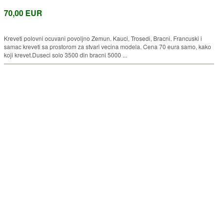
70,00 EUR
Kreveti polovni ocuvani povoljno Zemun. Kauci, Trosedi, Bracni. Francuski i
samac kreveti sa prostorom za stvari vecina modela. Cena 70 eura samo, kako
koji krevet.Duseci solo 3500 din bracni 5000 ...