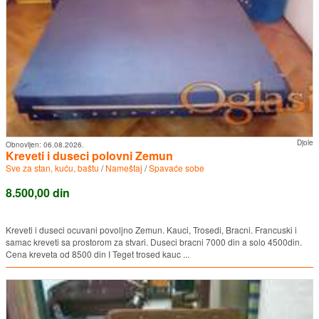
Djole
Obnovljen:
06.08.2026.
Kreveti i duseci polovni Zemun
Sve za stan, kuću, baštu
/
Nameštaj
/
Spavaće sobe
8.500,00 din
Kreveti i duseci ocuvani povoljno Zemun. Kauci, Trosedi, Bracni. Francuski i
samac kreveti sa prostorom za stvari. Duseci bracni 7000 din a solo 4500din.
Cena kreveta od 8500 din I Teget trosed kauc ...