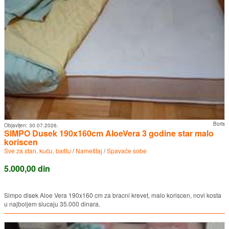
Boris
Objavljen:
30.07.2026.
SIMPO Dusek 190x160cm AloeVera 3 godine star malo
koriscen
Sve za stan, kuću, baštu
/
Nameštaj
/
Spavaće sobe
5.000,00 din
Simpo disek Aloe Vera 190x160 cm za bracni krevet, malo koriscen, novi kosta
u najboljem slucaju 35.000 dinara.