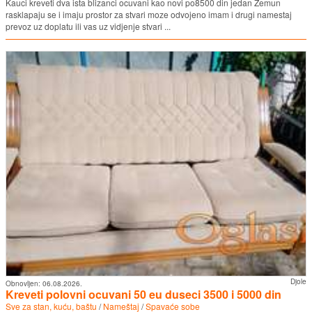
Kauci kreveti dva ista blizanci ocuvani kao novi po8500 din jedan Zemun
rasklapaju se i imaju prostor za stvari moze odvojeno imam i drugi namestaj
prevoz uz doplatu ili vas uz vidjenje stvari ...
Djole
Obnovljen:
06.08.2026.
Kreveti polovni ocuvani 50 eu duseci 3500 i 5000 din
Sve za stan, kuću, baštu
/
Nameštaj
/
Spavaće sobe