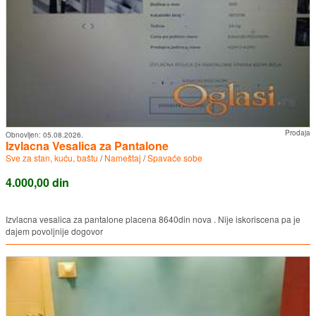
Prodaja
Obnovljen:
05.08.2026.
Izvlacna Vesalica za Pantalone
Sve za stan, kuću, baštu
/
Nameštaj
/
Spavaće sobe
4.000,00 din
Izvlacna vesalica za pantalone placena 8640din nova . Nije iskoriscena pa je
dajem povoljnije dogovor