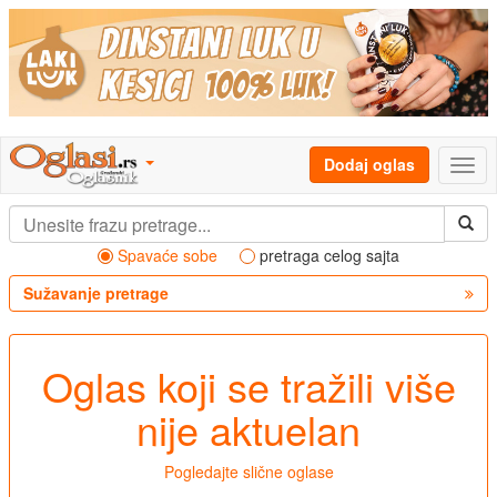
Dodaj oglas
Spavaće sobe
pretraga celog sajta
Sužavanje pretrage
Oglas koji se tražili više
nije aktuelan
Pogledajte slične oglase