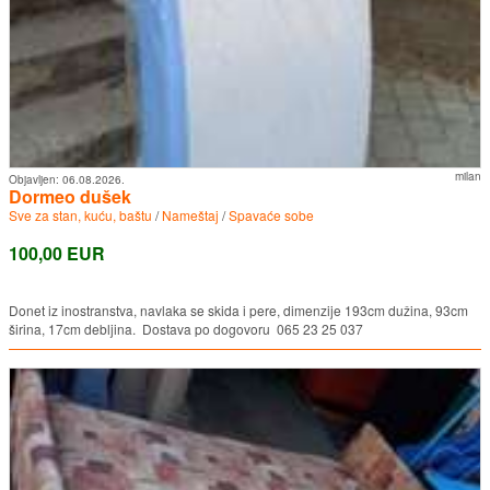
milan
Objavljen:
06.08.2026.
Dormeo dušek
Sve za stan, kuću, baštu
/
Nameštaj
/
Spavaće sobe
100,00 EUR
Donet iz inostranstva, navlaka se skida i pere, dimenzije 193cm dužina, 93cm
širina, 17cm debljina. Dostava po dogovoru 065 23 25 037