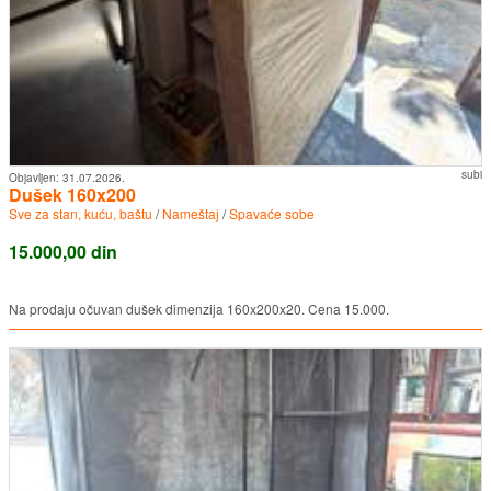
subi
Objavljen:
31.07.2026.
Dušek 160x200
Sve za stan, kuću, baštu
/
Nameštaj
/
Spavaće sobe
15.000,00 din
Na prodaju očuvan dušek dimenzija 160x200x20. Cena 15.000.