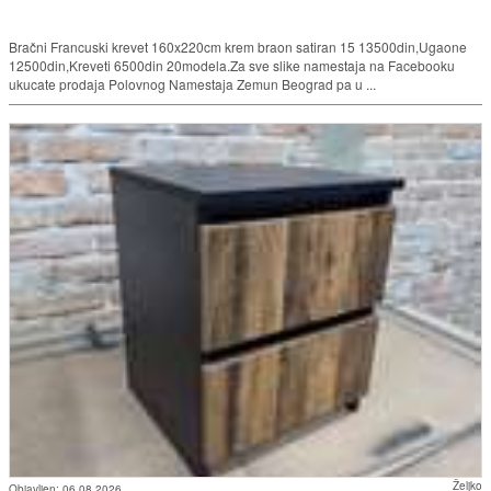
Bračni Francuski krevet 160x220cm krem braon satiran 15 13500din,Ugaone
12500din,Kreveti 6500din 20modela.Za sve slike namestaja na Facebooku
ukucate prodaja Polovnog Namestaja Zemun Beograd pa u ...
Željko
Objavljen:
06.08.2026.