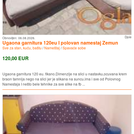
Djole
Obnovljen:
06.08.2026.
Ugaona garnitura 120eu I polovan namestaj Zemun
Sve za stan, kuću, baštu
/
Nameštaj
/
Spavaće sobe
120,00 EUR
Ugaona garnitura 120 eu. fiksno.Dimenzije na slici u nastavku,ocuvana krem
braon tamnija nego na slici jer je slikana na suncu.ima i sve od Polovnog
Namestaja I nešto bele tehnike za sve slike na fb ...