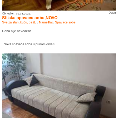
Dejan
Obnovljen:
09.08.2026.
Stilska spavaca soba,NOVO
Sve za stan, kuću, baštu
/
Nameštaj
/
Spavaće sobe
Cena nije navedena
Nova spavaća soba u punom drvetu.