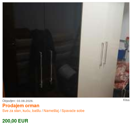
Klisa
Objavljen:
03.08.2026.
Prodajem orman
Sve za stan, kuću, baštu
/
Nameštaj
/
Spavaće sobe
200,00 EUR