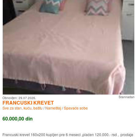
Stannadan
Obnovljen:
29.07.2026.
FRANCUSKI KREVET
Sve za stan, kuću, baštu
/
Nameštaj
/
Spavaće sobe
60.000,00 din
Francuski krevet 160x200 kupljen pre 6 meseci ,plaćen 120.000.- rsd , prodaje