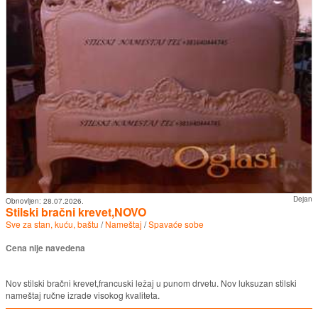
Dejan
Obnovljen:
28.07.2026.
Stilski bračni krevet,NOVO
Sve za stan, kuću, baštu
/
Nameštaj
/
Spavaće sobe
Cena nije navedena
Nov stilski bračni krevet,francuski ležaj u punom drvetu. Nov luksuzan stilski
nameštaj ručne izrade visokog kvaliteta.