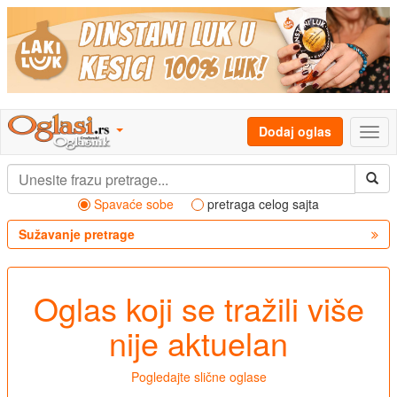
Dodaj oglas
Spavaće sobe
pretraga celog sajta
Sužavanje pretrage
Oglas koji se tražili više
nije aktuelan
Pogledajte slične oglase