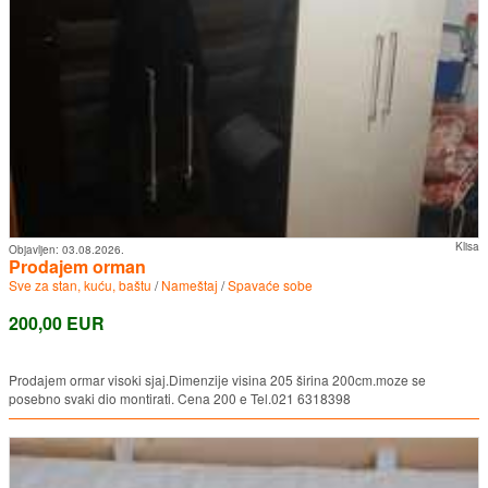
Klisa
Objavljen:
03.08.2026.
Prodajem orman
Sve za stan, kuću, baštu
/
Nameštaj
/
Spavaće sobe
200,00 EUR
Prodajem ormar visoki sjaj.Dimenzije visina 205 širina 200cm.moze se
posebno svaki dio montirati. Cena 200 e Tel.021 6318398