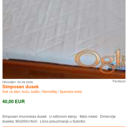
Pandazzz
Obnovljen:
03.08.2026.
Simposan dusek
Sve za stan, kuću, baštu
/
Nameštaj
/
Spavaće sobe
40,00 EUR
Simposan imunorelax dusek U odlicnom stanju Malo meksi Dimenzije
duseka: 90x200x16cm Licno preuzimanje u Subotici.