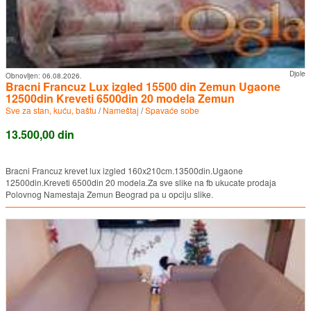
Djole
Obnovljen:
06.08.2026.
Bracni Francuz Lux izgled 15500 din Zemun Ugaone
12500din Kreveti 6500din 20 modela Zemun
Sve za stan, kuću, baštu
/
Nameštaj
/
Spavaće sobe
13.500,00 din
Bracni Francuz krevet lux izgled 160x210cm.13500din.Ugaone
12500din.Kreveti 6500din 20 modela.Za sve slike na fb ukucate prodaja
Polovnog Namestaja Zemun Beograd pa u opciju slike.