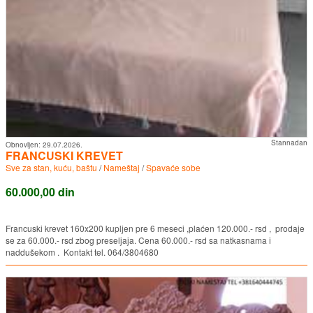
Stannadan
Obnovljen:
29.07.2026.
FRANCUSKI KREVET
Sve za stan, kuću, baštu
/
Nameštaj
/
Spavaće sobe
60.000,00 din
Francuski krevet 160x200 kupljen pre 6 meseci ,plaćen 120.000.- rsd , prodaje
se za 60.000.- rsd zbog preseljaja. Cena 60.000.- rsd sa natkasnama i
naddušekom . Kontakt tel. 064/3804680