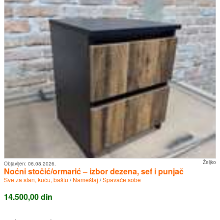
Željko
Objavljen:
06.08.2026.
Noćni stočić/ormarić – izbor dezena, sef i punjač
Sve za stan, kuću, baštu
/
Nameštaj
/
Spavaće sobe
14.500,00 din