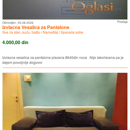
Prodaja
Obnovljen:
05.08.2026.
Izvlacna Vesalica za Pantalone
Sve za stan, kuću, baštu
/
Nameštaj
/
Spavaće sobe
4.000,00 din
Izvlacna vesalica za pantalone placena 8640din nova . Nije iskoriscena pa je
dajem povoljnije dogovor