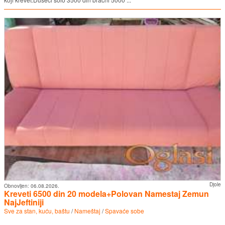
Djole
Obnovljen:
06.08.2026.
Kreveti 6500 din 20 modela+Polovan Namestaj Zemun
NajJeftiniji
Sve za stan, kuću, baštu
/
Nameštaj
/
Spavaće sobe