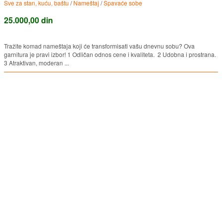
Sve za stan, kuću, baštu
/
Nameštaj
/
Spavaće sobe
25.000,00 din
Tražite komad nameštaja koji će transformisati vašu dnevnu sobu? Ova
garnitura je pravi izbor! 1 Odličan odnos cene i kvaliteta. 2 Udobna i prostrana.
3 Atraktivan, moderan ...