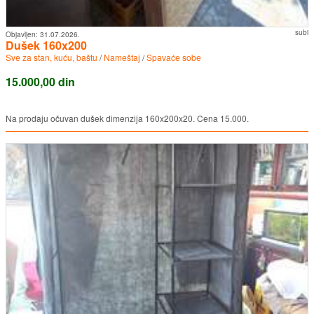
subi
Objavljen:
31.07.2026.
Dušek 160x200
Sve za stan, kuću, baštu
/
Nameštaj
/
Spavaće sobe
15.000,00 din
Na prodaju očuvan dušek dimenzija 160x200x20. Cena 15.000.