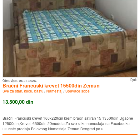
Djole
Obnovljen:
06.08.2026.
Bračni Francuski krevet 15500din Zemun
Sve za stan, kuću, baštu
/
Nameštaj
/
Spavaće sobe
13.500,00 din
Bračni Francuski krevet 160x220cm krem braon satiran 15 13500din,Ugaone
12500din,Kreveti 6500din 20modela.Za sve slike namestaja na Facebooku
ukucate prodaja Polovnog Namestaja Zemun Beograd pa u ...