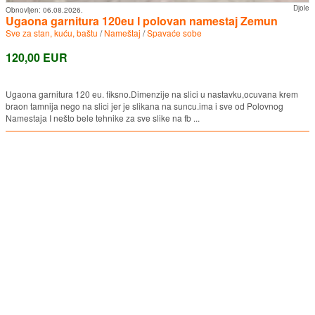
Djole
Obnovljen:
06.08.2026.
Ugaona garnitura 120eu I polovan namestaj Zemun
Sve za stan, kuću, baštu
/
Nameštaj
/
Spavaće sobe
120,00 EUR
Ugaona garnitura 120 eu. fiksno.Dimenzije na slici u nastavku,ocuvana krem
braon tamnija nego na slici jer je slikana na suncu.ima i sve od Polovnog
Namestaja I nešto bele tehnike za sve slike na fb ...