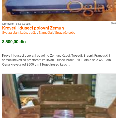
Djole
Obnovljen:
06.08.2026.
Kreveti i duseci polovni Zemun
Sve za stan, kuću, baštu
/
Nameštaj
/
Spavaće sobe
8.500,00 din
Kreveti i duseci ocuvani povoljno Zemun. Kauci, Trosedi, Bracni. Francuski i
samac kreveti sa prostorom za stvari. Duseci bracni 7000 din a solo 4500din.
Cena kreveta od 8500 din I Teget trosed kauc ...