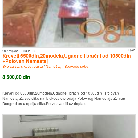
Djole
Obnovljen:
06.08.2026.
Kreveti 6500din,20modela,Ugaone I bračni od 10500din
+Polovan Namestaj
Sve za stan, kuću, baštu
/
Nameštaj
/
Spavaće sobe
8.500,00 din
Kreveti od 8500din,20modela,Ugaone I bračni od 10500din +Polovan
Namestaj.Za sve slike na fb ukucate prodaja Polovnog Namestaja Zemun
Beograd pa u opciju slike.Prevoz vas ili uz doplatu