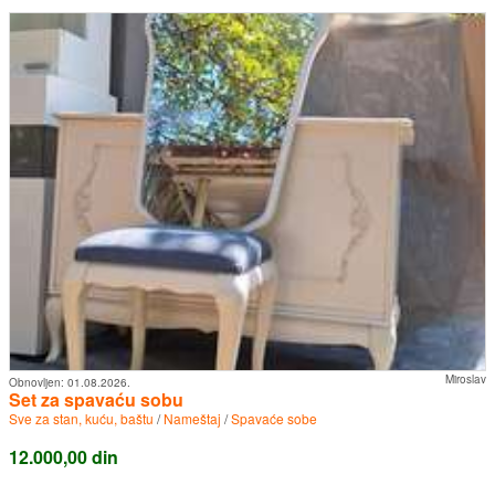
Miroslav
Obnovljen:
01.08.2026.
Set za spavaću sobu
Sve za stan, kuću, baštu
/
Nameštaj
/
Spavaće sobe
12.000,00 din