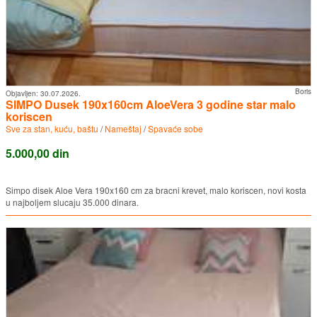
Boris
Objavljen:
30.07.2026.
SIMPO Dusek 190x160cm AloeVera 3 godine star malo
koriscen
Sve za stan, kuću, baštu
/
Nameštaj
/
Spavaće sobe
5.000,00 din
Simpo disek Aloe Vera 190x160 cm za bracni krevet, malo koriscen, novi kosta
u najboljem slucaju 35.000 dinara.