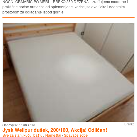
NOĆNI ORMARIĆ PO MERI – PREKO 250 DEZENA Izrađujemo moderne i
praktične noćne ormariće od oplemenjene iverice, sa dve fioke i dodatnim
prostorom za odlaganje ispod gornje ...
Branko
Obnovljen:
05.08.2026.
Jysk Wellpur dušek, 200/160, Akcija! Odličan!
Sve za stan, kuću, baštu
/
Nameštaj
/
Spavaće sobe