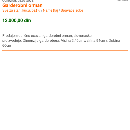
Obnovljen:
05.08.2026.
Garderobni orman
Sve za stan, kuću, baštu
/
Nameštaj
/
Spavaće sobe
12.000,00 din
Prodajem odlično ocuvan garderobni orman, slovenacke
proizvodnje. Dimenzije garderobera: Visina 2,40cm x sirina 94cm x Dubina
60cm