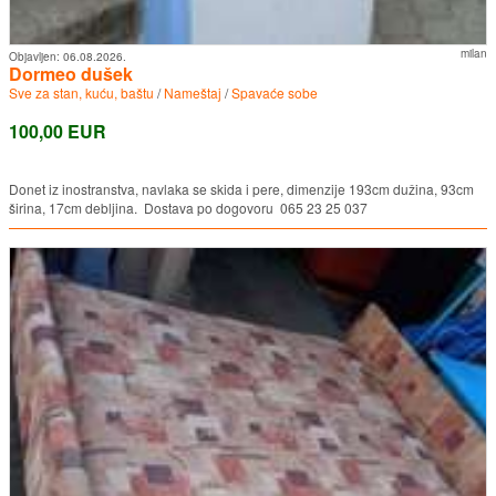
milan
Objavljen:
06.08.2026.
Dormeo dušek
Sve za stan, kuću, baštu
/
Nameštaj
/
Spavaće sobe
100,00 EUR
Donet iz inostranstva, navlaka se skida i pere, dimenzije 193cm dužina, 93cm
širina, 17cm debljina. Dostava po dogovoru 065 23 25 037