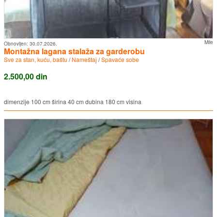
Mile
Obnovljen:
30.07.2026.
Montažna lagana stalaža za garderobu
Sve za stan, kuću, baštu
/
Nameštaj
/
Spavaće sobe
2.500,00 din
dimenzije 100 cm širina 40 cm dubina 180 cm visina