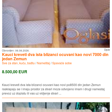
Djole
Obnovljen:
06.08.2026.
Kauci kreveti dva ista blizanci ocuvani kao novi 7000 din
jedan Zemun
Sve za stan, kuću, baštu
/
Nameštaj
/
Spavaće sobe
8.500,00 EUR
Kauci kreveti dva ista blizanci ocuvani kao novi po8500 din jedan Zemun
rasklapaju se i imaju prostor za stvari moze odvojeno imam i drugi namestaj
prevoz uz doplatu ili vas uz vidjenje stvari ...