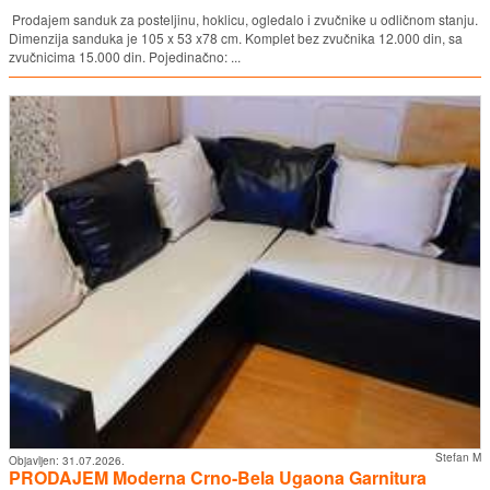
Prodajem sanduk za posteljinu, hoklicu, ogledalo i zvučnike u odličnom stanju.
Dimenzija sanduka je 105 x 53 x78 cm. Komplet bez zvučnika 12.000 din, sa
zvučnicima 15.000 din. Pojedinačno: ...
Stefan M
Objavljen:
31.07.2026.
PRODAJEM Moderna Crno-Bela Ugaona Garnitura