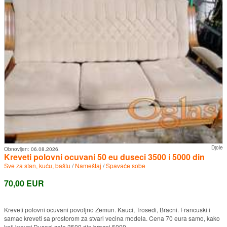
Djole
Obnovljen:
06.08.2026.
Kreveti polovni ocuvani 50 eu duseci 3500 i 5000 din
Sve za stan, kuću, baštu
/
Nameštaj
/
Spavaće sobe
70,00 EUR
Kreveti polovni ocuvani povoljno Zemun. Kauci, Trosedi, Bracni. Francuski i
samac kreveti sa prostorom za stvari vecina modela. Cena 70 eura samo, kako
koji krevet.Duseci solo 3500 din bracni 5000 ...