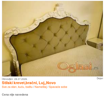
Dejan
Obnovljen:
28.07.2026.
Stilski krevet,bračni, Luj,,Novo
Sve za stan, kuću, baštu
/
Nameštaj
/
Spavaće sobe
Cena nije navedena