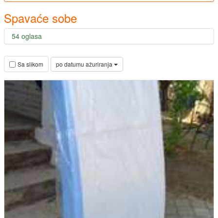
Spavaće sobe
54 oglasa
po datumu ažuriranja
Sa slikom