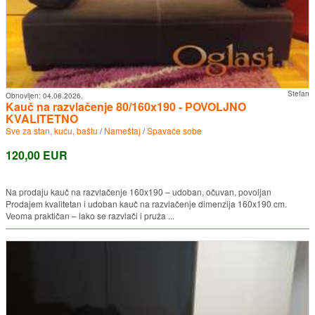
Stefan
Obnovljen:
04.08.2026.
Kauč na razvlačenje 80/160x190 - POVOLJNO
KVALITETNO
Sve za stan, kuću, baštu
/
Nameštaj
/
Spavaće sobe
120,00 EUR
Na prodaju kauč na razvlačenje 160x190 – udoban, očuvan, povoljan
Prodajem kvalitetan i udoban kauč na razvlačenje dimenzija 160x190 cm.
Veoma praktičan – lako se razvlači i pruža ...