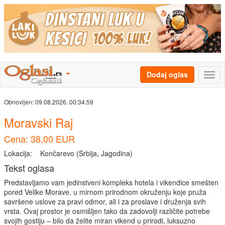
Dodaj oglas
Obnovljen:
09.08.2026. 00:34:59
Moravski Raj
Cena: 38,00 EUR
Lokacija:
Končarevo (Srbija, Jagodina)
Tekst oglasa
Predstavljamo vam jedinstveni kompleks hotela i vikendice smešten
pored Velike Morave, u mirnom prirodnom okruženju koje pruža
savršene uslove za pravi odmor, ali i za proslave i druženja svih
vrsta. Ovaj prostor je osmišljen tako da zadovolji različite potrebe
svojih gostiju – bilo da želite miran vikend u prirodi, luksuzno