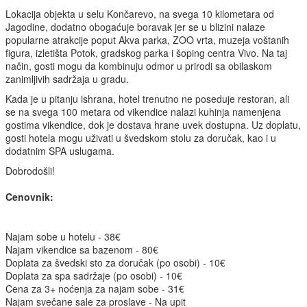
Lokacija objekta u selu Končarevo, na svega 10 kilometara od
Jagodine, dodatno obogaćuje boravak jer se u blizini nalaze
popularne atrakcije poput Akva parka, ZOO vrta, muzeja voštanih
figura, izletišta Potok, gradskog parka i šoping centra Vivo. Na taj
način, gosti mogu da kombinuju odmor u prirodi sa obilaskom
zanimljivih sadržaja u gradu.
Kada je u pitanju ishrana, hotel trenutno ne poseduje restoran, ali
se na svega 100 metara od vikendice nalazi kuhinja namenjena
gostima vikendice, dok je dostava hrane uvek dostupna. Uz doplatu,
gosti hotela mogu uživati u švedskom stolu za doručak, kao i u
dodatnim SPA uslugama.
Dobrodošli!
Cenovnik:
Najam sobe u hotelu - 38€
Najam vikendice sa bazenom - 80€
Doplata za švedski sto za doručak (po osobi) - 10€
Doplata za spa sadržaje (po osobi) - 10€
Cena za 3+ noćenja za najam sobe - 31€
Najam svečane sale za proslave - Na upit