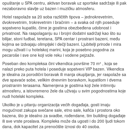
opuštanje u SPA centru, aktivan boravak uz sportske sadržaje ili pak
nezaboravno slavlje uz bazen i muzičku atmosferu.
Hotel raspolaže sa 20 soba različitih tipova – jednokrevetnim,
dvokrevetnim, trokrevetnim i bračnim – a svaka od njih poseduje
sopstveno kupatilo, čime je gostima obezbeđena udobnost i
privatnost. Na raspolaganju su i brojni dodatni sadržaji kao što su
bilijar, stoni fudbal, teretana, SPA centar i prostrani bazeni, među
kojima se izdvajaju olimpijski i dečji bazeni. Ljubitelji prirode i mira
mogu uživati i u hotelskoj marini, koja je posebno pogodna za
pecaroše i sve one koji vole reku i vodene pejzaže.
Poseban deo kompleksa čini vikendica površine 70 m² , koja se
nalazi preko puta hotela i poseduje sopstveni VIP bazen. Vikendica
je idealna za porodični boravak ili manja okupljanja, jer raspolaže sa
dve spavaće sobe, velikim dnevnim boravkom, kupatilom i dvema
prostranim terasama. Namenjena je gostima koji žele intimniju
atmosferu, a istovremeno žele da uživaju u svim pogodnostima koje
nudi hotelski kompleks.
Ukoliko je u pitanju organizacija većih događaja, gosti imaju
mogućnost zakupa svečane sale, etno sale, kafića i prostora oko
bazena, što je idealno za svadbe, rođendane, tim building događaje
ili sve vrste proslava. Kompleks može da ugosti i do 200 ljudi tokom
dana, dok kapacitet za prenoćište iznosi do 40 osoba.