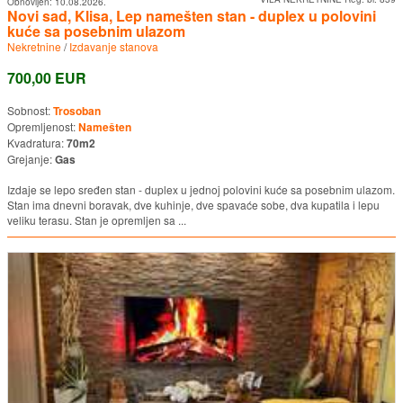
Obnovljen:
10.08.2026.
Novi sad, Klisa, Lep namešten stan - duplex u polovini
kuće sa posebnim ulazom
Nekretnine
/
Izdavanje stanova
700,00 EUR
Sobnost:
Trosoban
Opremljenost:
Namešten
Kvadratura:
70m2
Grejanje:
Gas
Izdaje se lepo sređen stan - duplex u jednoj polovini kuće sa posebnim ulazom.
Stan ima dnevni boravak, dve kuhinje, dve spavaće sobe, dva kupatila i lepu
veliku terasu. Stan je opremljen sa ...