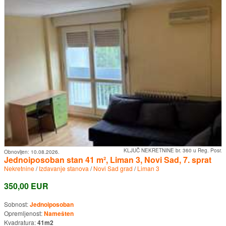
KLJUČ NEKRETNINE br. 360 u Reg. Posr.
Obnovljen:
10.08.2026.
Jednoiposoban stan 41 m², Liman 3, Novi Sad, 7. sprat
Nekretnine
/
Izdavanje stanova
/
Novi Sad grad
/
Liman 3
350,00 EUR
Sobnost:
Jednoiposoban
Opremljenost:
Namešten
Kvadratura:
41m2