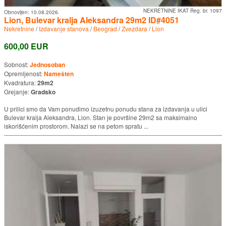
NEKRETNINE IKAT Reg. br. 1097
Obnovljen:
10.08.2026.
Lion, Bulevar kralja Aleksandra 29m2 ID#4051
Nekretnine
/
Izdavanje stanova
/
Beograd
/
Zvezdara
/
Lion
600,00 EUR
Sobnost:
Jednosoban
Opremljenost:
Namešten
Kvadratura:
29m2
Grejanje:
Gradsko
U prilici smo da Vam ponudimo izuzetnu ponudu stana za izdavanja u ulici
Bulevar kralja Aleksandra, Lion. Stan je površine 29m2 sa maksimalno
iskorišćenim prostorom. Nalazi se na petom spratu ...