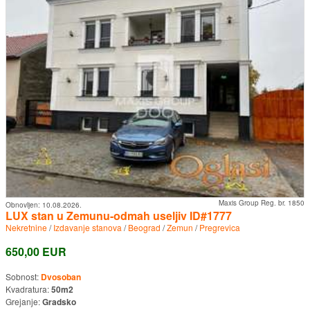
Maxis Group Reg. br. 1850
Obnovljen:
10.08.2026.
LUX stan u Zemunu-odmah useljiv ID#1777
Nekretnine
/
Izdavanje stanova
/
Beograd
/
Zemun
/
Pregrevica
650,00 EUR
Sobnost:
Dvosoban
Kvadratura:
50m2
Grejanje:
Gradsko