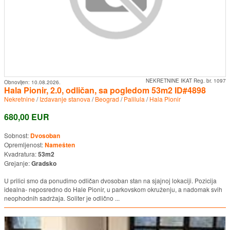
NEKRETNINE IKAT Reg. br. 1097
Obnovljen:
10.08.2026.
Hala Pionir, 2.0, odličan, sa pogledom 53m2 ID#4898
Nekretnine
/
Izdavanje stanova
/
Beograd
/
Palilula
/
Hala Pionir
680,00 EUR
Sobnost:
Dvosoban
Opremljenost:
Namešten
Kvadratura:
53m2
Grejanje:
Gradsko
U prilici smo da ponudimo odličan dvosoban stan na sjajnoj lokaciji. Pozicija
idealna- neposredno do Hale Pionir, u parkovskom okruženju, a nadomak svih
neophodnih sadržaja. Soliter je odlično ...