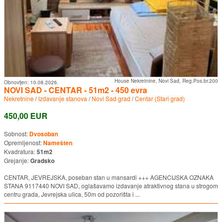
House Nekretnine, Novi Sad, Reg.Pos.br.200
Obnovljen:
10.08.2026.
NOVI SAD - CENTAR - 51m2 - 450 evra
Nekretnine
/
Izdavanje stanova
/
Novi Sad grad
/
Centar (Stari grad)
450,00 EUR
Sobnost:
Dvosoban
Opremljenost:
Namešten
Kvadratura:
51m2
Grejanje:
Gradsko
CENTAR, JEVREJSKA, poseban stan u mansardi +++ AGENCIJSKA OZNAKA
STANA 9117440 NOVI SAD, oglašavamo izdavanje atraktivnog stana u strogom
centru grada, Jevrejska ulica, 50m od pozorišta i ...