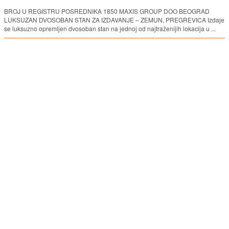
BROJ U REGISTRU POSREDNIKA 1850 MAXIS GROUP DOO BEOGRAD
LUKSUZAN DVOSOBAN STAN ZA IZDAVANJE – ZEMUN, PREGREVICA Izdaje
se luksuzno opremljen dvosoban stan na jednoj od najtraženijih lokacija u ...