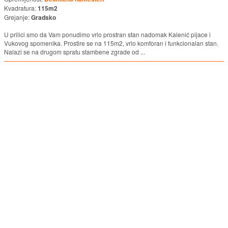
Kvadratura:
115m2
Grejanje:
Gradsko
U prilici smo da Vam ponudimo vrlo prostran stan nadomak Kalenić pijace i
Vukovog spomenika. Prostire se na 115m2, vrlo komforan i funkcionalan stan.
Nalazi se na drugom spratu stambene zgrade od ...