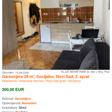
KLJUČ NEKRETNINE br. 360 u Reg. Posr.
Obnovljen:
10.08.2026.
Garsonjera 28 m², Socijalno, Novi Sad, 2. sprat
Nekretnine
/
Izdavanje stanova
/
Novi Sad grad
/
Socijalno
300,00 EUR
Sobnost:
Garsonjera
Opremljenost:
Namešten
Kvadratura:
28m2
Grejanje:
Gradsko