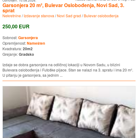
Obnovljen:
10.08.2026.
Garsonjera 20 m², Bulevar Oslobođenja, Novi Sad, 3.
sprat
Nekretnine
/
Izdavanje stanova
/
Novi Sad grad
/
Bulevar oslobođenja
250,00 EUR
Sobnost:
Garsonjera
Opremljenost:
Namešten
Kvadratura:
20m2
Grejanje:
Gradsko
Izdaje se dobra garsonjera na odličnoj lokaciji u Novom Sadu, u blizini
Bulevara oslobođenja i Futoške pijace. Stan se nalazi na 3. spratu i ima 20 m².
U pitanju je garsonjera, sa jednim ...