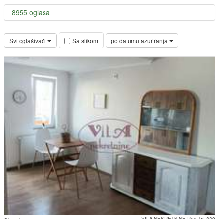
8955 oglasa
Svi oglašivači
po datumu ažuriranja
Sa slikom
VILA NEKRETNINE Reg. br. 839