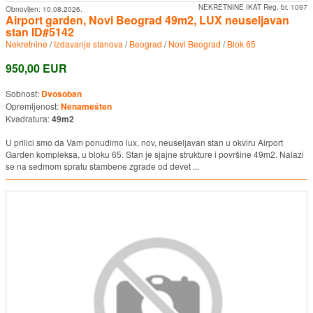
NEKRETNINE IKAT Reg. br. 1097
Obnovljen:
10.08.2026.
Airport garden, Novi Beograd 49m2, LUX neuseljavan
stan ID#5142
Nekretnine
/
Izdavanje stanova
/
Beograd
/
Novi Beograd
/
Blok 65
950,00 EUR
Sobnost:
Dvosoban
Opremljenost:
Nenamešten
Kvadratura:
49m2
U prilici smo da Vam ponudimo lux, nov, neuseljavan stan u okviru Airport
Garden kompleksa, u bloku 65. Stan je sjajne strukture i površine 49m2. Nalazi
se na sedmom spratu stambene zgrade od devet ...