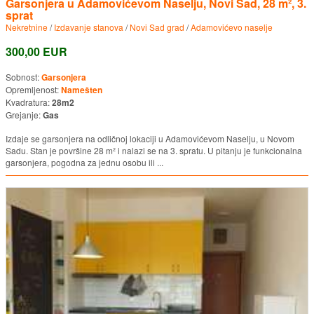
Garsonjera u Adamovićevom Naselju, Novi Sad, 28 m², 3.
sprat
Nekretnine
/
Izdavanje stanova
/
Novi Sad grad
/
Adamovićevo naselje
300,00 EUR
Sobnost:
Garsonjera
Opremljenost:
Namešten
Kvadratura:
28m2
Grejanje:
Gas
Izdaje se garsonjera na odličnoj lokaciji u Adamovićevom Naselju, u Novom
Sadu. Stan je površine 28 m² i nalazi se na 3. spratu. U pitanju je funkcionalna
garsonjera, pogodna za jednu osobu ili ...