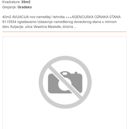
Kvadratura:
39m2
Grejanje:
Gradsko
40m2 AVIJACIJA nov nameštaj i tehnika +++AGENCIJSKA OZNAKA STANA
9115554 oglašavamo izdaavnje nameštenog dvosobnog stana u mirnom
delu Avijacije, ulica Veselina Masleše, blizina ...