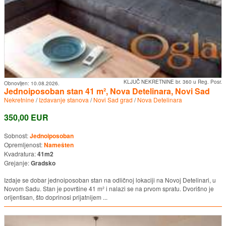
KLJUČ NEKRETNINE br. 360 u Reg. Posr.
Obnovljen:
10.08.2026.
Jednoiposoban stan 41 m², Nova Detelinara, Novi Sad
Nekretnine
/
Izdavanje stanova
/
Novi Sad grad
/
Nova Detelinara
350,00 EUR
Sobnost:
Jednoiposoban
Opremljenost:
Namešten
Kvadratura:
41m2
Grejanje:
Gradsko
Izdaje se dobar jednoiposoban stan na odličnoj lokaciji na Novoj Detelinari, u
Novom Sadu. Stan je površine 41 m² i nalazi se na prvom spratu. Dvorišno je
orijentisan, što doprinosi prijatnijem ...