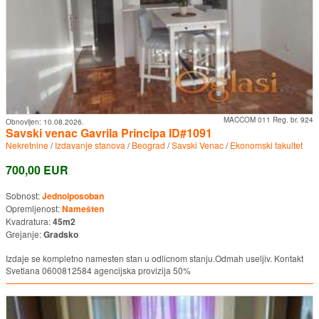
MACCOM 011 Reg. br. 924
Obnovljen:
10.08.2026.
Savski venac Gavrila Principa ID#1091
Nekretnine
/
Izdavanje stanova
/
Beograd
/
Savski Venac
/
Ekonomski fakultet
700,00 EUR
Sobnost:
Jednoiposoban
Opremljenost:
Namešten
Kvadratura:
45m2
Grejanje:
Gradsko
Izdaje se kompletno namesten stan u odlicnom stanju.Odmah useljiv. Kontakt
Svetlana 0600812584 agencijska provizija 50%