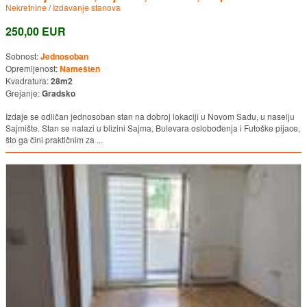
Nekretnine
/
Izdavanje stanova
250,00 EUR
Sobnost:
Jednosoban
Opremljenost:
Namešten
Kvadratura:
28m2
Grejanje:
Gradsko
Izdaje se odličan jednosoban stan na dobroj lokaciji u Novom Sadu, u naselju
Sajmište. Stan se nalazi u blizini Sajma, Bulevara oslobođenja i Futoške pijace,
što ga čini praktičnim za ...