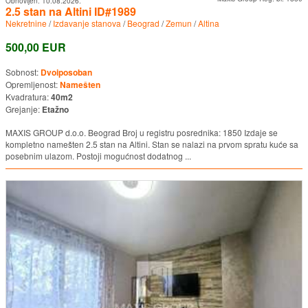
Obnovljen:
10.08.2026.
2.5 stan na Altini ID#1989
Nekretnine
/
Izdavanje stanova
/
Beograd
/
Zemun
/
Altina
500,00 EUR
Sobnost:
Dvoiposoban
Opremljenost:
Namešten
Kvadratura:
40m2
Grejanje:
Etažno
MAXIS GROUP d.o.o. Beograd Broj u registru posrednika: 1850 Izdaje se
kompletno namešten 2.5 stan na Altini. Stan se nalazi na prvom spratu kuće sa
posebnim ulazom. Postoji mogućnost dodatnog ...