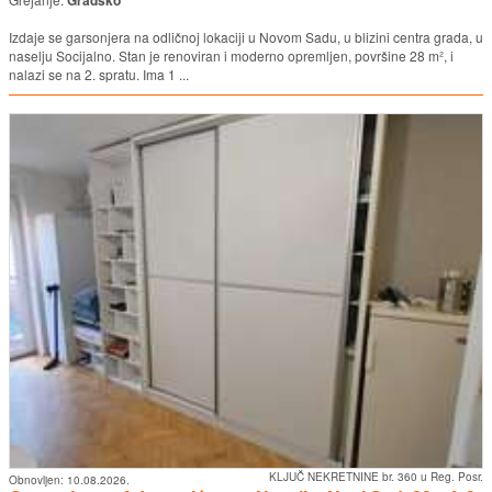
Izdaje se garsonjera na odličnoj lokaciji u Novom Sadu, u blizini centra grada, u
naselju Socijalno. Stan je renoviran i moderno opremljen, površine 28 m², i
nalazi se na 2. spratu. Ima 1 ...
KLJUČ NEKRETNINE br. 360 u Reg. Posr.
Obnovljen:
10.08.2026.