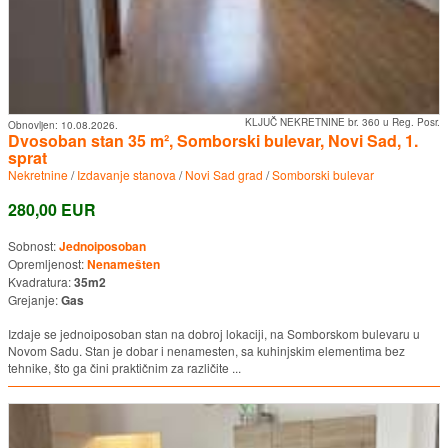
KLJUČ NEKRETNINE br. 360 u Reg. Posr.
Obnovljen:
10.08.2026.
Dvosoban stan 35 m², Somborski bulevar, Novi Sad, 1.
sprat
Nekretnine
/
Izdavanje stanova
/
Novi Sad grad
/
Somborski bulevar
280,00 EUR
Sobnost:
Jednoiposoban
Opremljenost:
Nenamešten
Kvadratura:
35m2
Grejanje:
Gas
Izdaje se jednoiposoban stan na dobroj lokaciji, na Somborskom bulevaru u
Novom Sadu. Stan je dobar i nenamesten, sa kuhinjskim elementima bez
tehnike, što ga čini praktičnim za različite ...