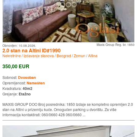
Maxis Group Reg. br. 1850
Obnovljen:
10.08.2026.
2.0 stan na Altini ID#1990
Nekretnine
/
Izdavanje stanova
/
Beograd
/
Zemun
/
Altina
350,00 EUR
Sobnost:
Dvosoban
Opremljenost:
Namešten
Kvadratura:
40m2
Grejanje:
Etažno
MAXIS GROUP DOO Broj posrednika: 1850 Izdaje se kompletno opremljen 2.0
stan na Altini u prizemlju kuće. Omogućen parking u dvorištu. Za više
informacija kontaktirati: 060/0660 428 060/0660 ...