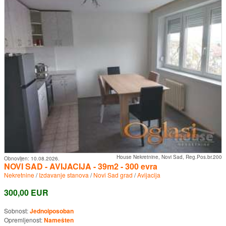
House Nekretnine, Novi Sad, Reg.Pos.br.200
Obnovljen:
10.08.2026.
NOVI SAD - AVIJACIJA - 39m2 - 300 evra
Nekretnine
/
Izdavanje stanova
/
Novi Sad grad
/
Avijacija
300,00 EUR
Sobnost:
Jednoiposoban
Opremljenost:
Namešten