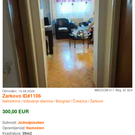
MACCOM 011 Reg. br. 924
Obnovljen:
10.08.2026.
Zarkovo ID#1106
Nekretnine
/
Izdavanje stanova
/
Beograd
/
Čukarica
/
Žarkovo
300,00 EUR
Sobnost:
Jednoiposoban
Opremljenost:
Namešten
Kvadratura:
39m2