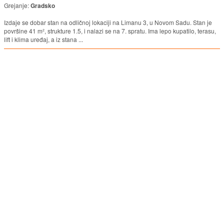
Grejanje:
Gradsko
Izdaje se dobar stan na odličnoj lokaciji na Limanu 3, u Novom Sadu. Stan je
površine 41 m², strukture 1.5, i nalazi se na 7. spratu. Ima lepo kupatilo, terasu,
lift i klima uređaj, a iz stana ...