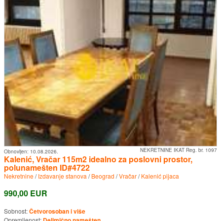
NEKRETNINE IKAT Reg. br. 1097
Obnovljen:
10.08.2026.
Kalenić, Vračar 115m2 idealno za poslovni prostor,
polunamešten ID#4722
Nekretnine
/
Izdavanje stanova
/
Beograd
/
Vračar
/
Kalenić pijaca
990,00 EUR
Sobnost:
Četvorosoban i više
Opremljenost:
Delimično namešten