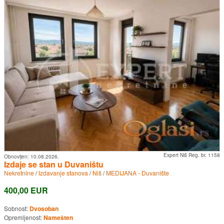
Expert Niš Reg. br. 1158
Obnovljen:
10.08.2026.
Izdaje se stan u Duvaništu
Nekretnine
/
Izdavanje stanova
/
Niš
/
MEDIJANA - Duvanište
400,00 EUR
Sobnost:
Dvosoban
Opremljenost:
Namešten