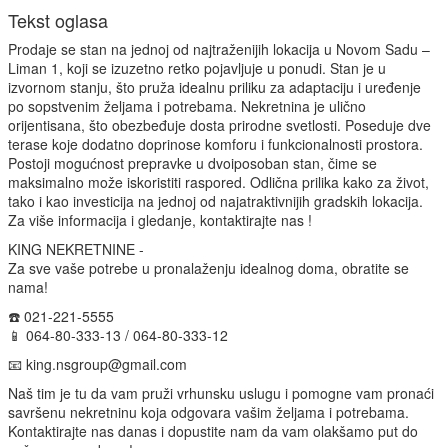
Tekst oglasa
Prodaje se stan na jednoj od najtraženijih lokacija u Novom Sadu –
Liman 1, koji se izuzetno retko pojavljuje u ponudi. Stan je u
izvornom stanju, što pruža idealnu priliku za adaptaciju i uređenje
po sopstvenim željama i potrebama. Nekretnina je ulično
orijentisana, što obezbeđuje dosta prirodne svetlosti. Poseduje dve
terase koje dodatno doprinose komforu i funkcionalnosti prostora.
Postoji mogućnost prepravke u dvoiposoban stan, čime se
maksimalno može iskoristiti raspored. Odlična prilika kako za život,
tako i kao investicija na jednoj od najatraktivnijih gradskih lokacija.
Za više informacija i gledanje, kontaktirajte nas !
KING NEKRETNINE -
Za sve vaše potrebe u pronalaženju idealnog doma, obratite se
nama!
☎️ 021-221-5555
📱 064-80-333-13 / 064-80-333-12
📧 king.nsgroup@gmail.com
Naš tim je tu da vam pruži vrhunsku uslugu i pomogne vam pronaći
savršenu nekretninu koja odgovara vašim željama i potrebama.
Kontaktirajte nas danas i dopustite nam da vam olakšamo put do