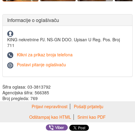
Informacije o oglašivaču
KING nekretnine PJ. NS-GN DOO. Upisan U Reg. Pos. Broj
711
Klikni za prikaz broja telefona
Postavi pitanje oglašivaču
Šifra oglasa: 03-3813792
Agencijska šifra: 566385
Broj pregleda: 769
Prijavi nepravilnost
Pošalji prijatelju
Odštampaj kao HTML
Snimi kao PDF