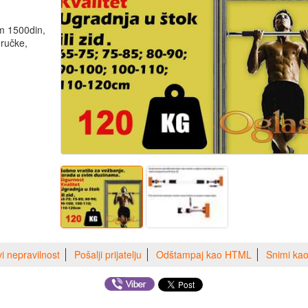
m 1500din,
ručke,
vi nepravilnost
Pošalji prijatelju
Odštampaj kao HTML
Snimi ka