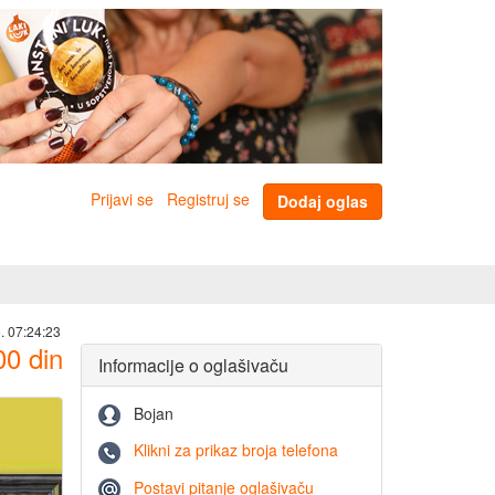
Prijavi se
Registruj se
Dodaj oglas
. 07:24:23
00
din
Informacije o oglašivaču
Bojan
Klikni za prikaz broja telefona
Postavi pitanje oglašivaču