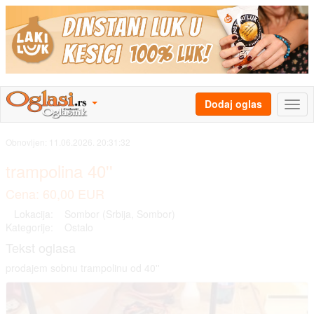
Dodaj oglas
Obnovljen:
11.06.2026. 20:31:32
trampolina 40''
Cena: 60,00 EUR
Lokacija:
Sombor (Srbija, Sombor)
Kategorije:
Ostalo
Tekst oglasa
prodajem sobnu trampolinu od 40''