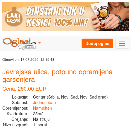
Dodaj oglas
Obnovljen:
17.07.2026. 12:15:43
Jevrejska ulica, potpuno opremljena
garsonjera
Cena: 280,00 EUR
Lokacija:
Centar (Srbija, Novi Sad, Novi Sad grad)
Sobnost:
Jednosoban
Opremljenost:
Namešten
Kvadratura:
25m2
Grejanje:
Na struju
Nivo u zgradi:
1. sprat