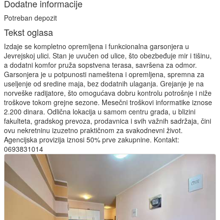
Dodatne informacije
Potreban depozit
Tekst oglasa
Izdaje se kompletno opremljena i funkcionalna garsonjera u
Jevrejskoj ulici. Stan je uvučen od ulice, što obezbeđuje mir i tišinu,
a dodatni komfor pruža sopstvena terasa, savršena za odmor.
Garsonjera je u potpunosti nameštena i opremljena, spremna za
useljenje od sredine maja, bez dodatnih ulaganja. Grejanje je na
norveške radijatore, što omogućava dobru kontrolu potrošnje i niže
troškove tokom grejne sezone. Mesečni troškovi informatike iznose
2.200 dinara. Odlična lokacija u samom centru grada, u blizini
fakulteta, gradskog prevoza, prodavnica i svih važnih sadržaja, čini
ovu nekretninu izuzetno praktičnom za svakodnevni život.
Agencijska provizija iznosi 50% prve zakupnine. Kontakt:
0693831014