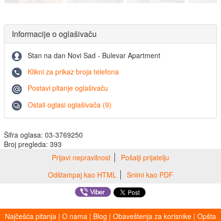
Informacije o oglašivaču
Stan na dan Novi Sad - Bulevar Apartment
Klikni za prikaz broja telefona
Postavi pitanje oglašivaču
Ostali oglasi oglašivača (9)
Šifra oglasa: 03-3769250
Broj pregleda: 393
Prijavi nepravilnost
Pošalji prijatelju
Odštampaj kao HTML
Snimi kao PDF
Najčešća pitanja
|
O nama
|
Blog
|
Obaveštenja za korisnike
|
Opšta