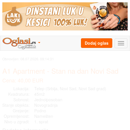
Dodaj oglas
Obnovljen:
08.07.2026. 09:14:31
A1 Apartment - Stan na dan Novi Sad
Cena: 40,00 EUR
Lokacija:
Telep (Srbija, Novi Sad, Novi Sad grad)
Kvadratura:
45m2
Sobnost:
Jednoiposoban
Stanje objekta:
Novogradnja
Grejanje:
Podno
Opremljenost:
Namešten
Nivo u zgradi:
1. sprat