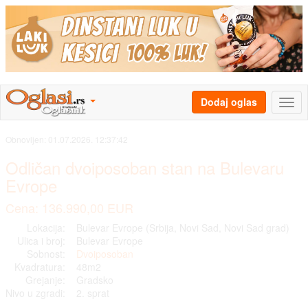
Dodaj oglas
Obnovljen:
01.07.2026. 12:37:42
Odličan dvoiposoban stan na Bulevaru
Evrope
Cena: 136.990,00 EUR
Lokacija:
Bulevar Evrope (Srbija, Novi Sad, Novi Sad grad)
Ulica i broj:
Bulevar Evrope
Sobnost:
Dvoiposoban
Kvadratura:
48m2
Grejanje:
Gradsko
Nivo u zgradi:
2. sprat