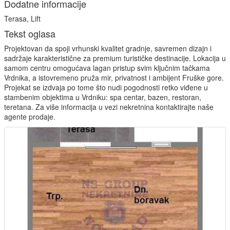
Dodatne informacije
Terasa, Lift
Tekst oglasa
Projektovan da spoji vrhunski kvalitet gradnje, savremen dizajn i
sadržaje karakteristične za premium turističke destinacije. Lokacija u
samom centru omogućava lagan pristup svim ključnim tačkama
Vrdnika, a istovremeno pruža mir, privatnost i ambijent Fruške gore.
Projekat se izdvaja po tome što nudi pogodnosti retko viđene u
stambenim objektima u Vrdniku: spa centar, bazen, restoran,
teretana. Za više informacija u vezi nekretnina kontaktirajte naše
agente prodaje.