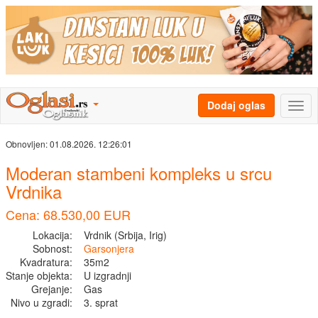
Dodaj oglas
Obnovljen:
01.08.2026. 12:26:01
Moderan stambeni kompleks u srcu
Vrdnika
Cena: 68.530,00 EUR
Lokacija:
Vrdnik (Srbija, Irig)
Sobnost:
Garsonjera
Kvadratura:
35m2
Stanje objekta:
U izgradnji
Grejanje:
Gas
Nivo u zgradi:
3. sprat