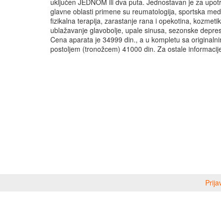
uključen JEDNOM ili dva puta. Jednostavan je za upot
glavne oblasti primene su reumatologija, sportska med
fizikalna terapija, zarastanje rana i opekotina, kozmetik
ublažavanje glavobolje, upale sinusa, sezonske depresi
Cena aparata je 34999 din., a u kompletu sa originaln
postoljem (tronožcem) 41000 din. Za ostale informaci
Prija