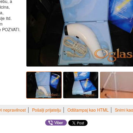
rebu, a
icina,
a,
je itd.
im
je POZVATI.
vi nepravilnost
Pošalji prijatelju
Odštampaj kao HTML
Snimi ka