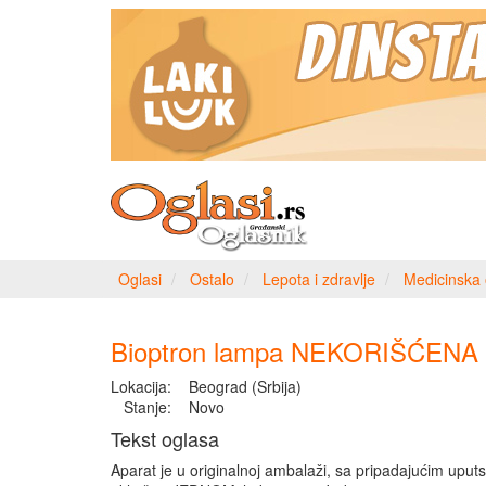
Oglasi
Ostalo
Lepota i zdravlje
Medicinska 
Bioptron lampa NEKORIŠĆENA
Lokacija:
Beograd (Srbija)
Stanje:
Novo
Tekst oglasa
Aparat je u originalnoj ambalaži, sa pripadajućim uput