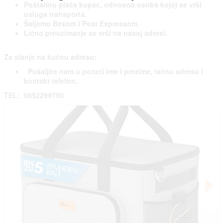
Poštarinu plaća kupac, odnosno osoba kojoj se vrši
usluga transporta.
Šaljemo Bexom i Post Expressom.
Lično preuzimanje se vrši na nasoj adresi.
Za slanje na kućnu adresu:
P
ošaljite nam u poruci ime i prezime, tačnu adresu i
kontakt telefon.
TEL: 0652299750