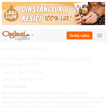
Dodaj oglas
Obnovljen:
05.07.2026. 15:38:09
Kvalitetna rashladna torba za letnje
uživanje - 30 lit
Cena: 1.999,00 EUR
Lokacija:
Beograd (Srbija)
Tekst oglasa
BigDean rashladna torba od 30l idealna je za plažu, piknik,
kampovanje, pecanje i sl. Jako kvalitetna i praktična rashladna torba
koja staje u svaki auto ili prtljažnik. Kada je prazna, torba se može
sklopiti i spakovati u običnu putnu torbu ili kofer. Pogodna je za