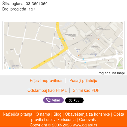
Šifra oglasa: 03-3601060
Broj pregleda: 157
Pogledaj na mapi
Prijavi nepravilnost
Pošalji prijatelju
Odštampaj kao HTML
Snimi kao PDF
Najčešća pitanja
|
O nama
|
Blog
|
Obaveštenja za korisnike
|
Opšta
pravila i uslovi korišćenja
|
Cenovnik
Copyright © 2003-2026 www.oglasi.rs