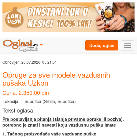
Dodaj oglas
Obnovljen:
20.07.2026. 05:21:51
Opruge za sve modele vazdusnih
pušaka Uzkon
Cena: 2.350,00 din
Lokacija:
Subotica (Srbija, Subotica)
Tekst oglasa
Pre postavljanja pitanja (slanja privatne poruke ili poziva),
potrebno je znati i navesti koju vazdusnu pušku imate
1. Tačnog proizvođača vaše vazdusne puške