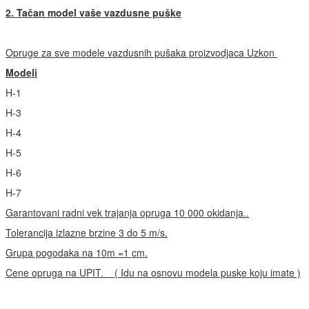
2. Tačan model vaše vazdusne puške
Opruge za sve modele vazdusnih pušaka proizvodjaca Uzkon
Modeli
H-1
H-3
H-4
H-5
H-6
H-7
Garantovani radni vek trajanja opruga 10 000 okidanja..
Tolerancija izlazne brzine 3 do 5 m/s.
Grupa pogodaka na 10m =1 cm.
Cene opruga na UPIT. ( Idu na osnovu modela puske koju imate )