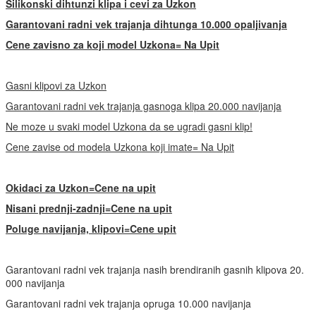
Silikonski dihtunzi klipa i cevi za Uzkon
Garantovani radni vek trajanja dihtunga 10.000 opaljivanja
Cene zavisno za koji model Uzkona= Na Upit
Gasni klipovi za Uzkon
Garantovani radni vek trajanja gasnoga klipa 20.000 navijanja
Ne moze u svaki model Uzkona da se ugradi gasni klip!
Cene zavise od modela Uzkona koji imate= Na Upit
Okidaci za Uzkon=Cene na upit
Nisani prednji-zadnji=Cene na upit
Poluge navijanja, klipovi=Cene upit
Garantovani radni vek trajanja nasih brendiranih gasnih klipova 20.
000 navijanja
Garantovani radni vek trajanja opruga 10.000 navijanja