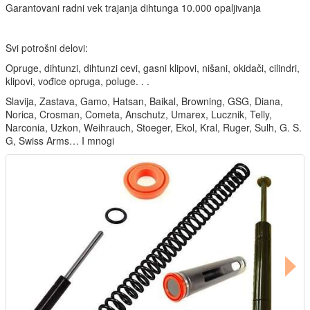
Garantovani radni vek trajanja dihtunga 10.000 opaljivanja
Svi potrošni delovi:
Opruge, dihtunzi, dihtunzi cevi, gasni klipovi, nišani, okidači, cilindri,
klipovi, vođice opruga, poluge. . .
Slavija, Zastava, Gamo, Hatsan, Baikal, Browning, GSG, Diana,
Norica, Crosman, Cometa, Anschutz, Umarex, Lucznik, Telly,
Narconia, Uzkon, Weihrauch, Stoeger, Ekol, Kral, Ruger, Sulh, G. S.
G, Swiss Arms… I mnogi