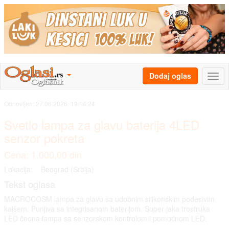
Dodaj oglas
Obnovljen:
27.06.2026. 19:14:24
Svetlo lampa za glavu baterija 4LED
senzor pokreta
Cena: 1.000,00 din
Lokacija:
Beograd (Srbija)
Tekst oglasa
MACROCOSM lampa za glavu sa udobnim silikonskim podesivim
kaišem. Punjiva sa integrisanom baterijom. Super jaka trostruka
LED čeona lampa sa senzorskom kontrolom i pomoćnom LED.