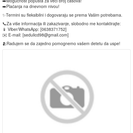
➡️Mogućnost popusta za veći broj časova!
➡️Plaćanja na dnevnom nivou!
✨️Termini su fleksibilni i dogovaraju se prema Vašim potrebama.
📞Za više informacija ili zakazivanje, slobodno me kontaktirajte:
📱 Viber/WhatsApp: [0638371752]
✉️ E-mail: [sedulicd98@gmail.com]
🫂Radujem se da zajedno pomognemo vašem detetu da uspe!