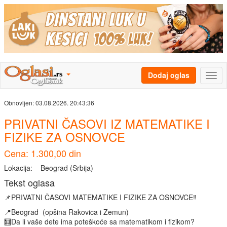
Dodaj oglas
Obnovljen:
03.08.2026. 20:43:36
PRIVATNI ČASOVI IZ MATEMATIKE I
FIZIKE ZA OSNOVCE
Cena: 1.300,00 din
Lokacija:
Beograd (Srbija)
Tekst oglasa
📌PRIVATNI ČASOVI MATEMATIKE I FIZIKE ZA OSNOVCE‼️
📍Beograd (opšina Rakovica i Zemun)
🧮Da li vaše dete ima poteškoće sa matematikom i fizikom?