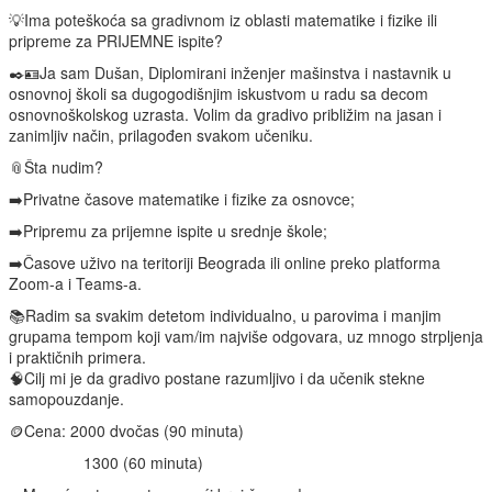
💡Ima poteškoća sa gradivnom iz oblasti matematike i fizike ili
pripreme za PRIJEMNE ispite?
✒️🪪Ja sam Dušan, Diplomirani inženjer mašinstva i nastavnik u
osnovnoj školi sa dugogodišnjim iskustvom u radu sa decom
osnovnoškolskog uzrasta. Volim da gradivo približim na jasan i
zanimljiv način, prilagođen svakom učeniku.
📎Šta nudim?
➡️Privatne časove matematike i fizike za osnovce;
➡️Pripremu za prijemne ispite u srednje škole;
➡️Časove uživo na teritoriji Beograda ili online preko platforma
Zoom-a i Teams-a.
📚Radim sa svakim detetom individualno, u parovima i manjim
grupama tempom koji vam/im najviše odgovara, uz mnogo strpljenja
i praktičnih primera.
🧠Cilj mi je da gradivo postane razumljivo i da učenik stekne
samopouzdanje.
🪙Cena: 2000 dvočas (90 minuta)
1300 (60 minuta)