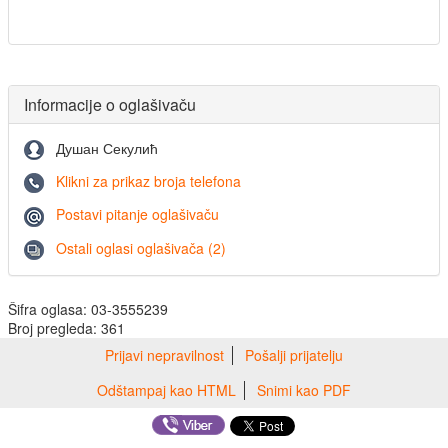
Informacije o oglašivaču
Душан Секулић
Klikni za prikaz broja telefona
Postavi pitanje oglašivaču
Ostali oglasi oglašivača (2)
Šifra oglasa: 03-3555239
Broj pregleda: 361
Prijavi nepravilnost
Pošalji prijatelju
Odštampaj kao HTML
Snimi kao PDF