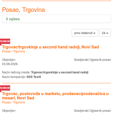
Posao, Trgovina
6 oglasa
prvo istaknuti
24
Trgovac/trgovkinja u second hand radnji, Novi Sad
Posao
/
Trgovina
Objavljen:
Gradjanski Oglasnik posao
03.08.2026.
Naziv radnog mesta:
Trgovac/trgovkinja u second hand radnji
Naziv kompanije:
SSS Textil
Trgovac, poslovođa u marketu, prodavac/prodavačica u
mesari, Novi Sad
Posao
/
Trgovina
Objavljen:
Gradjanski Oglasnik posao