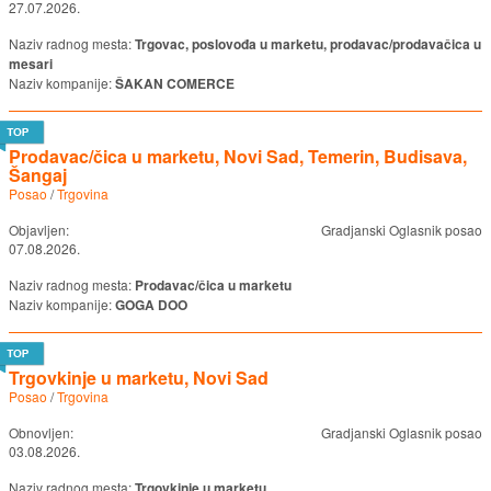
27.07.2026.
Naziv radnog mesta:
Trgovac, poslovođa u marketu, prodavac/prodavačica u
mesari
Naziv kompanije:
ŠAKAN COMERCE
Prodavac/čica u marketu, Novi Sad, Temerin, Budisava,
Šangaj
Posao
/
Trgovina
Objavljen:
Gradjanski Oglasnik posao
07.08.2026.
Naziv radnog mesta:
Prodavac/čica u marketu
Naziv kompanije:
GOGA DOO
Trgovkinje u marketu, Novi Sad
Posao
/
Trgovina
Obnovljen:
Gradjanski Oglasnik posao
03.08.2026.
Naziv radnog mesta:
Trgovkinje u marketu