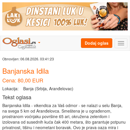
Dodaj oglas
Obnovljen:
06.08.2026. 03:41:23
Banjanska Idila
Cena: 80,00 EUR
Lokacija:
Banja (Srbija, Aranđelovac)
Tekst oglasa
Banjanska Idila - vikendica za Vaš odmor - se nalazi u selu Banja,
na svega 5 km od Aranđelovca. Smeštena je u ograđenom,
prostranom voćnjaku površine 65 ari, okružena zelenilom i
izolovana od susednih kuća čak 400 metara, što garantuje potpunu
privatnost, tišinu i neometani boravak. Ovo je prava oaza mira i