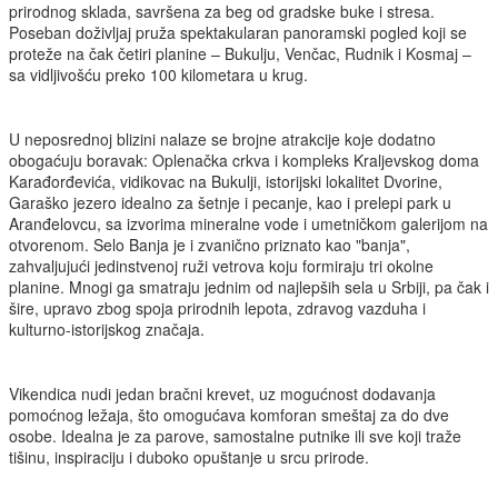
prirodnog sklada, savršena za beg od gradske buke i stresa.
Poseban doživljaj pruža spektakularan panoramski pogled koji se
proteže na čak četiri planine – Bukulju, Venčac, Rudnik i Kosmaj –
sa vidljivošću preko 100 kilometara u krug.
U neposrednoj blizini nalaze se brojne atrakcije koje dodatno
obogaćuju boravak: Oplenačka crkva i kompleks Kraljevskog doma
Karađorđevića, vidikovac na Bukulji, istorijski lokalitet Dvorine,
Garaško jezero idealno za šetnje i pecanje, kao i prelepi park u
Aranđelovcu, sa izvorima mineralne vode i umetničkom galerijom na
otvorenom. Selo Banja je i zvanično priznato kao "banja",
zahvaljujući jedinstvenoj ruži vetrova koju formiraju tri okolne
planine. Mnogi ga smatraju jednim od najlepših sela u Srbiji, pa čak i
šire, upravo zbog spoja prirodnih lepota, zdravog vazduha i
kulturno-istorijskog značaja.
Vikendica nudi jedan bračni krevet, uz mogućnost dodavanja
pomoćnog ležaja, što omogućava komforan smeštaj za do dve
osobe. Idealna je za parove, samostalne putnike ili sve koji traže
tišinu, inspiraciju i duboko opuštanje u srcu prirode.