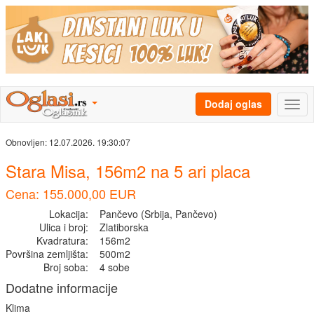
Dodaj oglas
Obnovljen:
12.07.2026. 19:30:07
Stara Misa, 156m2 na 5 ari placa
Cena: 155.000,00 EUR
Lokacija:
Pančevo (Srbija, Pančevo)
Ulica i broj:
Zlatiborska
Kvadratura:
156m2
Površina zemljišta:
500m2
Broj soba:
4 sobe
Dodatne informacije
Klima