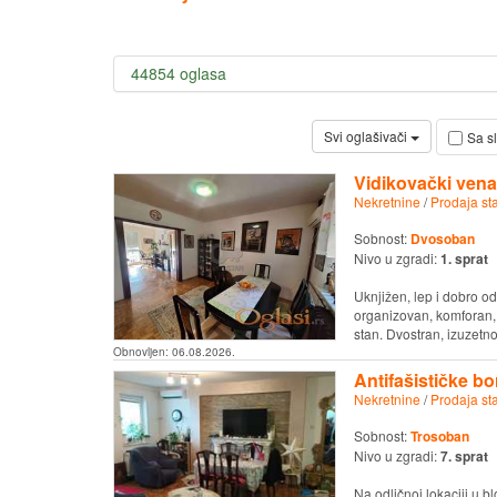
44854 oglasa
Svi oglašivači
Sa s
Vidikovački ven
Nekretnine
/
Prodaja st
Sobnost:
Dvosoban
Nivo u zgradi:
1. sprat
Uknjižen, lep i dobro o
organizovan, komforan, 
stan. Dvostran, izuzetno 
Obnovljen:
06.08.2026.
Antifašističke b
Nekretnine
/
Prodaja st
Sobnost:
Trosoban
Nivo u zgradi:
7. sprat
Na odličnoj lokaciji u 