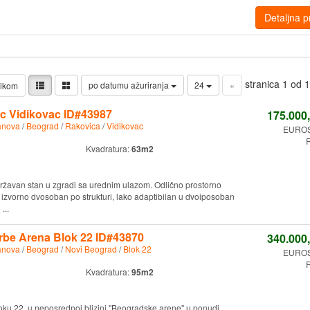
Detaljna p
stranica 1 od 
po datumu ažuriranja
24
«
likom
ac Vidikovac ID#43987
175.000
anova
/
Beograd
/
Rakovica
/
Vidikovac
EURO
R
Kvadratura:
63m2
državan stan u zgradi sa urednim ulazom. Odlično prostorno
izvorno dvosoban po strukturi, lako adaptibilan u dvoiposoban
...
orbe Arena Blok 22 ID#43870
340.000
anova
/
Beograd
/
Novi Beograd
/
Blok 22
EURO
R
Kvadratura:
95m2
bloku 22, u neposrednoj blizini "Beogradske arene" u ponudi