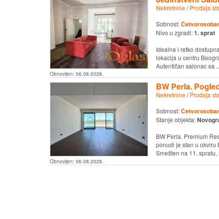
Nekretnine
/
Prodaja st
Sobnost:
Četvorosoban 
Nivo u zgradi:
1. sprat
Idealna i retko dostupn
lokacija u centru Beog
Autentičan salonac sa ..
Obnovljen:
06.08.2026.
BW Perla. Pogled 
Nekretnine
/
Prodaja st
Sobnost:
Četvorosoban 
Stanje objekta:
Novogr
BW Perla. Premium Resi
ponudi je stan u okviru
Smešten na 11. spratu, s
Obnovljen:
06.08.2026.