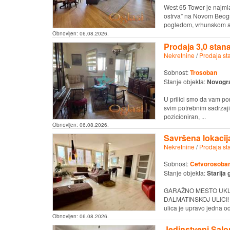
West 65 Tower je najml
ostrva” na Novom Beog
pogledom, vrhunskom ar
Obnovljen:
06.08.2026.
Prodaja 3,0 stan
Nekretnine
/
Prodaja st
Sobnost:
Trosoban
Stanje objekta:
Novogr
U prilici smo da vam po
svim potrebnim sadržajim
pozicioniran, ...
Obnovljen:
06.08.2026.
Savršena lokacij
Nekretnine
/
Prodaja st
Sobnost:
Četvorosoban 
Stanje objekta:
Starija 
GARAŽNO MESTO UKL
DALMATINSKOJ ULICI! Po
ulica je upravo jedna od
Obnovljen:
06.08.2026.
Jedinstveni Salo