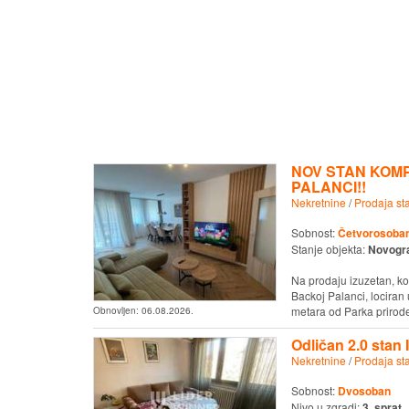
NOV STAN KOM
PALANCI!!
Nekretnine
/
Prodaja st
Sobnost:
Četvorosoban 
Stanje objekta:
Novogr
Na prodaju izuzetan, k
Backoj Palanci, lociran 
metara od Parka prirode 
Obnovljen:
06.08.2026.
Odličan 2.0 stan
Nekretnine
/
Prodaja st
Sobnost:
Dvosoban
Nivo u zgradi:
3. sprat