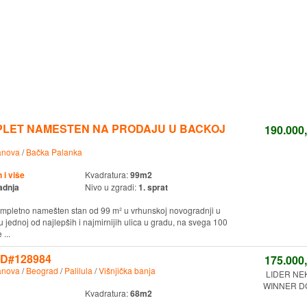
PLET NAMESTEN NA PRODAJU U BACKOJ
190.000
anova
/
Bačka Palanka
i više
Kvadratura:
99m2
adnja
Nivo u zgradi:
1. sprat
ompletno namešten stan od 99 m² u vrhunskoj novogradnji u
u jednoj od najlepših i najmirnijih ulica u gradu, na svega 100
...
 ID#128984
175.000
anova
/
Beograd
/
Palilula
/
Višnjička banja
LIDER NE
WINNER DO
Kvadratura:
68m2