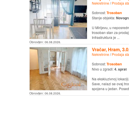
Nekretnine
/
Prodaja st
Sobnost:
Trosoban
Stanje objekta:
Novogr
U Mirijevu, u neposredno
trosoban stan za prodaj
Infrastruktura je ...
Obnovljen:
06.08.2026.
Vračar, Hram, 3.0
Nekretnine
/
Prodaja st
Sobnost:
Trosoban
Nivo u zgradi:
4. sprat
Na ekskluzivnoj lokacij
Save, nalazi se ovaj tr
spojena u jedan. Posedu
Obnovljen:
06.08.2026.