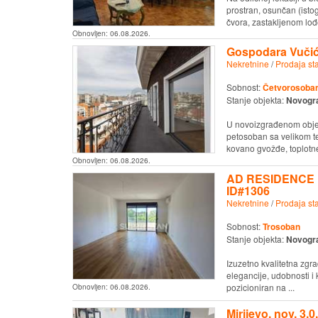
prostran, osunčan (isto
čvora, zastakljenom lođo
Obnovljen:
06.08.2026.
Gospodara Vučić
Nekretnine
/
Prodaja st
Sobnost:
Četvorosoban 
Stanje objekta:
Novogr
U novoizgrađenom obje
petosoban sa velikom t
kovano gvožđe, toplotne
Obnovljen:
06.08.2026.
AD RESIDENCE i
ID#1306
Nekretnine
/
Prodaja st
Sobnost:
Trosoban
Stanje objekta:
Novogr
Izuzetno kvalitetna zgr
elegancije, udobnosti i
pozicioniran na ...
Obnovljen:
06.08.2026.
Mirijevo, nov, 3.