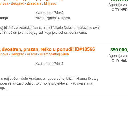
anova
/
Beograd
/
Zvezdara
/
Mirijevo
Agencija za
CITY HED
Kvadratura:
75m2
adnja
Nivo u zgradi:
4. sprat
j blizini zvezdarske šume, u ulici Nikole Doksata, nalazi se ovaj
u. Smešten je u novoj zgradi koja je uredna i održavana.
, dvostran, prazan, retko u ponudi! ID#10566
350.000
anova
/
Beograd
/
Vračar
/
Hram Svetog Save
Agencija za
CITY HED
Kvadratura:
70m2
i, u najlepšem delu Vračara, u neposrednoj blizini Hrama Svetog
osoban stan za prodaju. Izvorno je projektovan kao dva stana,
je ...