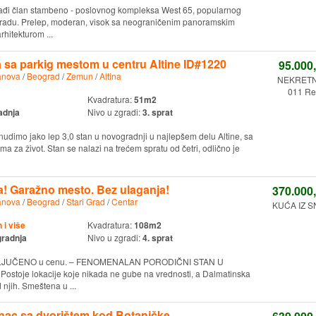
ađi član stambeno - poslovnog kompleksa West 65, popularnog
radu. Prelep, moderan, visok sa neograničenim panoramskim
hitekturom ...
a sa parkig mestom u centru Altine ID#1220
95.000
anova
/
Beograd
/
Zemun
/
Altina
NEKRETN
011 Reg
Kvadratura:
51m2
adnja
Nivo u zgradi:
3. sprat
nudimo jako lep 3,0 stan u novogradnji u najlepšem delu Altine, sa
a za život. Stan se nalazi na trećem spratu od četri, odlično je
a! Garažno mesto. Bez ulaganja!
370.000
anova
/
Beograd
/
Stari Grad
/
Centar
KUĆA IZ S
i više
Kvadratura:
108m2
gradnja
Nivo u zgradi:
4. sprat
JUČENO u cenu. – FENOMENALAN PORODIČNI STAN U
stoje lokacije koje nikada ne gube na vrednosti, a Dalmatinska
 njih. Smeštena u ...
nac sa dvorištem kod Botaničke