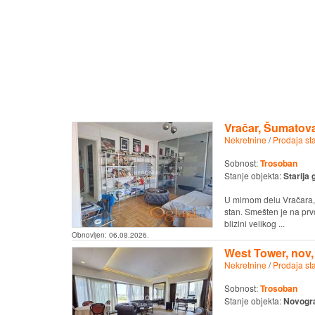
Vračar, Šumatova
Nekretnine
/
Prodaja st
Sobnost:
Trosoban
Stanje objekta:
Starija 
U mirnom delu Vračara, 
stan. Smešten je na prv
blizini velikog ...
Obnovljen:
06.08.2026.
West Tower, nov,
Nekretnine
/
Prodaja st
Sobnost:
Trosoban
Stanje objekta:
Novogr