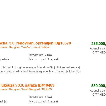
čka, 3.0, renoviran, opremljen ID#10570
285.000
anova
/
Beograd
/
Vračar
/
Južni Bulevar
Agencija za
CITY HED
Kvadratura:
71m2
gradnja
Nivo u zgradi:
1. sprat
u blizini Južnog bulevara, u Šumatovačkoj ulici, nalazi se ovaj
om spratu uredne i održavane zgrade. Na izuzetnoj je lokaciji, u
 luksuzan 3.0, garaža ID#10483
530.000
anova
/
Beograd
/
Novi Beograd
/
Blok 65
Agencija za
CITY HED
Kvadratura:
95m2
adnja
Nivo u zgradi:
4. sprat