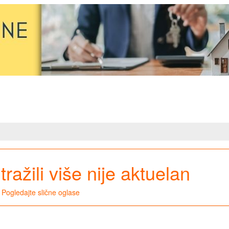
tražili više nije aktuelan
Pogledajte slične oglase