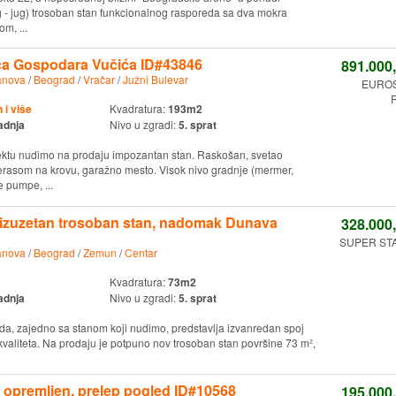
g - jug) trosoban stan funkcionalnog rasporeda sa dva mokra
m, ...
a Gospodara Vučića ID#43846
891.000
anova
/
Beograd
/
Vračar
/
Južni Bulevar
EURO
R
i više
Kvadratura:
193m2
adnja
Nivo u zgradi:
5. sprat
ktu nudimo na prodaju impozantan stan. Raskošan, svetao
erasom na krovu, garažno mesto. Visok nivo gradnje (mermer,
 pumpe, ...
zuzetan trosoban stan, nadomak Dunava
328.000
SUPER STAN
anova
/
Beograd
/
Zemun
/
Centar
Kvadratura:
73m2
adnja
Nivo u zgradi:
5. sprat
ada, zajedno sa stanom koji nudimo, predstavlja izvanredan spoj
 kvaliteta. Na prodaju je potpuno nov trosoban stan površine 73 m²,
0, opremljen, prelep pogled ID#10568
195.000