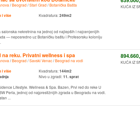
639.000
anova
/
Beograd
/
Stari Grad
/
Botanička Bašta
KUĆA IZ S
i više
Kvadratura:
249m2
a salonska nekretnina na jednoj od najlepših i najcenjenijih
rada — neposredno uz Botaničku baštu i Profesorsku koloniju
.
na reku. Privatni wellness i spa
894.660
anova
/
Beograd
/
Savski Venac
/
Beograd na vodi
KUĆA IZ S
i više
Kvadratura:
144m2
adnja
Nivo u zgradi:
11. sprat
dence Lifestyle. Wellness & Spa. Bazen, Prvi red do reke U
 BW Perla, jednoj od najprestižnijih zgrada u Beogradu na vodi.
tan ...