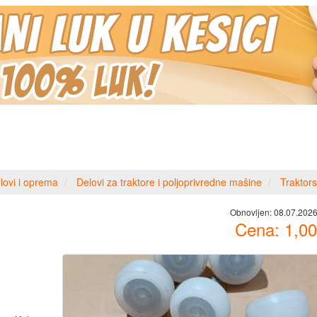
lovi i oprema
Delovi za traktore i poljoprivredne mašine
Traktors
Obnovljen:
08.07.2026
Cena:
1,00