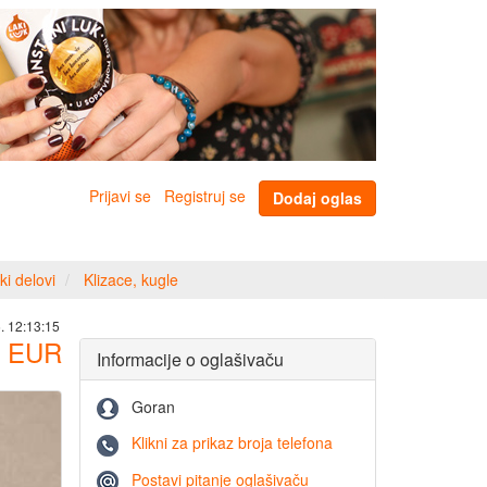
Prijavi se
Registruj se
Dodaj oglas
ki delovi
Klizace, kugle
. 12:13:15
EUR
Informacije o oglašivaču
Goran
Klikni za prikaz broja telefona
Postavi pitanje oglašivaču