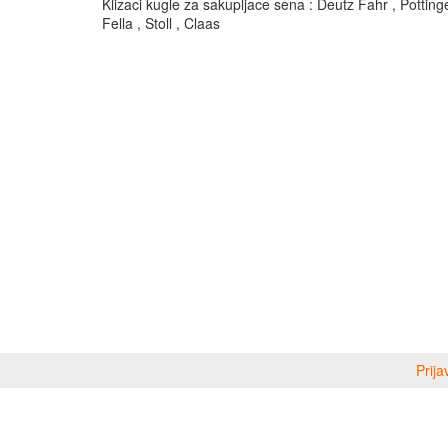
Klizaci kugle za sakupljace sena : Deutz Fahr , Potting
Fella , Stoll , Claas
Prija