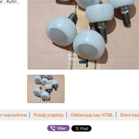
er , Kuhn ,
vi nepravilnost
Pošalji prijatelju
Odštampaj kao HTML
Snimi ka