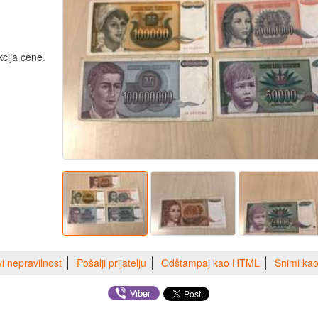
cija cene.
vi nepravilnost
Pošalji prijatelju
Odštampaj kao HTML
Snimi ka