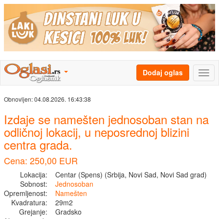
Dodaj oglas
Obnovljen:
04.08.2026. 16:43:38
Izdaje se namešten jednosoban stan na
odličnoj lokacij, u neposrednoj blizini
centra grada.
Cena: 250,00 EUR
Lokacija:
Centar (Spens) (Srbija, Novi Sad, Novi Sad grad)
Sobnost:
Jednosoban
Opremljenost:
Namešten
Kvadratura:
29m2
Grejanje:
Gradsko