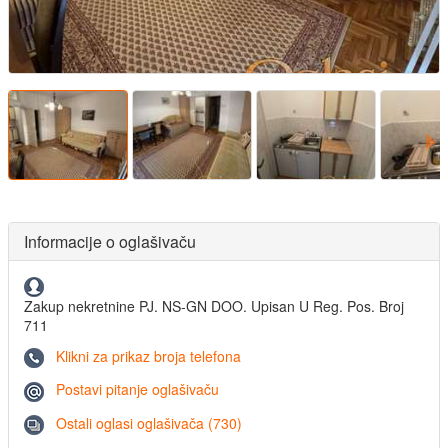
Informacije o oglašivaču
Zakup nekretnine PJ. NS-GN DOO. Upisan U Reg. Pos. Broj
711
Klikni za prikaz broja telefona
Postavi pitanje oglašivaču
Ostali oglasi oglašivača (730)