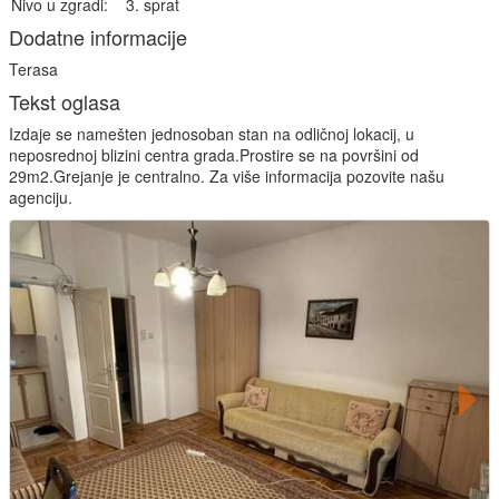
Nivo u zgradi:
3. sprat
Dodatne informacije
Terasa
Tekst oglasa
Izdaje se namešten jednosoban stan na odličnoj lokacij, u
neposrednoj blizini centra grada.Prostire se na površini od
29m2.Grejanje je centralno. Za više informacija pozovite našu
agenciju.