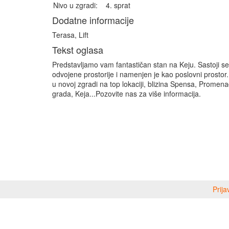
Nivo u zgradi:
4. sprat
Dodatne informacije
Terasa, Lift
Tekst oglasa
Predstavljamo vam fantastičan stan na Keju. Sastoji se i
odvojene prostorije i namenjen je kao poslovni prostor.
u novoj zgradi na top lokaciji, blizina Spensa, Promen
grada, Keja...Pozovite nas za više informacija.
Prija