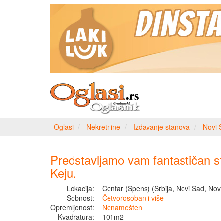
Oglasi
Nekretnine
Izdavanje stanova
Novi 
Predstavljamo vam fantastičan s
Keju.
Lokacija:
Centar (Spens) (Srbija, Novi Sad, Nov
Sobnost:
Četvorosoban i više
Opremljenost:
Nenamešten
Kvadratura:
101m2