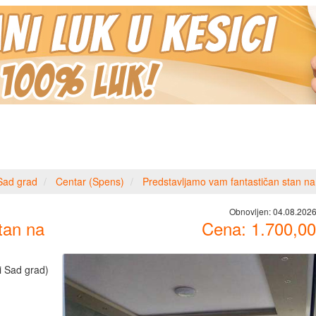
Sad grad
Centar (Spens)
Predstavljamo vam fantastičan stan na
Obnovljen:
04.08.2026
tan na
Cena:
1.700,00
i Sad grad)