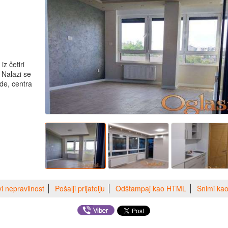
z četiri
 Nalazi se
ade, centra
vi nepravilnost
Pošalji prijatelju
Odštampaj kao HTML
Snimi ka