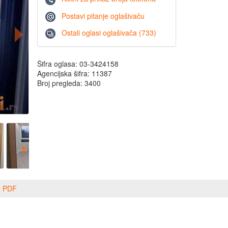
Postavi pitanje oglašivaču
Ostali oglasi oglašivača (733)
Šifra oglasa: 03-3424158
Agencijska šifra: 11387
Broj pregleda: 3400
o PDF