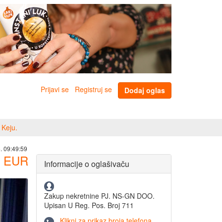
Prijavi se
Registruj se
Dodaj oglas
 Keju.
. 09:49:59
EUR
Informacije o oglašivaču
Zakup nekretnine PJ. NS-GN DOO.
Upisan U Reg. Pos. Broj 711
Klikni za prikaz broja telefona