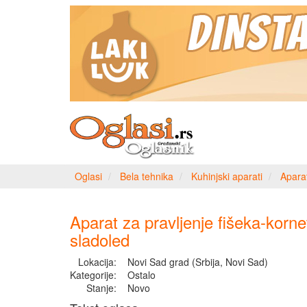
Oglasi
Bela tehnika
Kuhinjski aparati
Aparat
Aparat za pravljenje fišeka-korne
sladoled
Lokacija:
Novi Sad grad (Srbija, Novi Sad)
Kategorije:
Ostalo
Stanje:
Novo