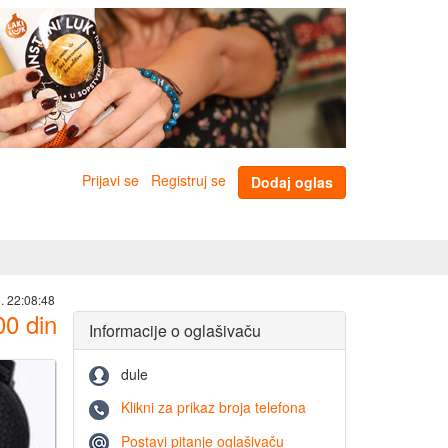
Prijavi se
Registruj se
Dodaj oglas
. 22:08:48
00
din
Informacije o oglašivaču
dule
Klikni za prikaz broja telefona
Postavi pitanje oglašivaču