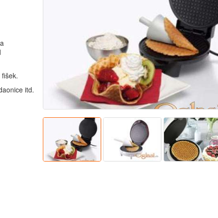
sa
d
 fišek.
daonice itd.