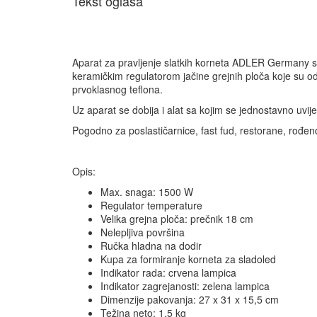
Tekst oglasa
Aparat za pravljenje slatkih korneta ADLER Germany 
keramičkim regulatorom jačine grejnih ploča koje su o
prvoklasnog teflona.
Uz aparat se dobija i alat sa kojim se jednostavno uvije
Pogodno za poslastičarnice, fast fud, restorane, rođen
Opis:
Max. snaga: 1500 W
Regulator temperature
Velika grejna ploča: prečnik 18 cm
Nelepljiva površina
Ručka hladna na dodir
Kupa za formiranje korneta za sladoled
Indikator rada: crvena lampica
Indikator zagrejanosti: zelena lampica
Dimenzije pakovanja: 27 x 31 x 15,5 cm
Težina neto: 1,5 kg