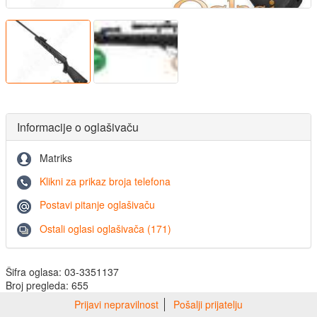
Informacije o oglašivaču
Matriks
Klikni za prikaz broja telefona
Postavi pitanje oglašivaču
Ostali oglasi oglašivača (171)
Šifra oglasa: 03-3351137
Broj pregleda: 655
Prijavi nepravilnost
Pošalji prijatelju