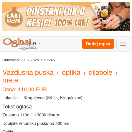
Dodaj oglas
Obnovljen:
29.07.2026. 10:05:46
Vazdusna puska + optika + dijabole +
mete
Cena: 110,00 EUR
Lokacija:
Kragujevac (Srbija, Kragujevac)
Tekst oglasa
Za samo 110e ili 13000 dinara
Dobijate vrhunsku pusku od 200m/s
Optiku