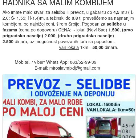
RADNIKA SA MALIM KOMBIJEM
Ako imate malo stvari za selidbu ili prevoz, u gabaritu do
4,5
m3 ( L-
2,0; Š- 1,55; H-1,4)m, a težinski do
0.8
t, prevešćemo sa najmanjim
kombijem, po najnižoj ceni, širom Srbije. Pogodan za
selidbe u
fazama
(cena po dogovoru) CENA: -
lokal
(Novi Sad)
1.500, (prvo
prigradsko naselje) 2.000, (druho prigradsko naselje)
2.500
dinara, uz mogućnost povezanih tura sa popustom.
van lokala
1km -
50,
00
dinara.
Mob.tel. / viber/ Whats App: 063/52-99-39
E-mail: miroslavmixdj@gmail.com