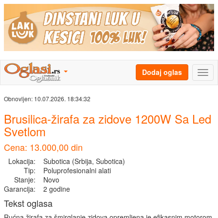
Dodaj oglas
Obnovljen:
10.07.2026. 18:34:32
Brusilica-žirafa za zidove 1200W Sa Led
Svetlom
Cena: 13.000,00 din
Lokacija:
Subotica (Srbija, Subotica)
Tip:
Poluprofesionalni alati
Stanje:
Novo
Garancija:
2 godine
Tekst oglasa
Rućna žirafa za šmirglanje zidova opremljena je efikasnim motorom