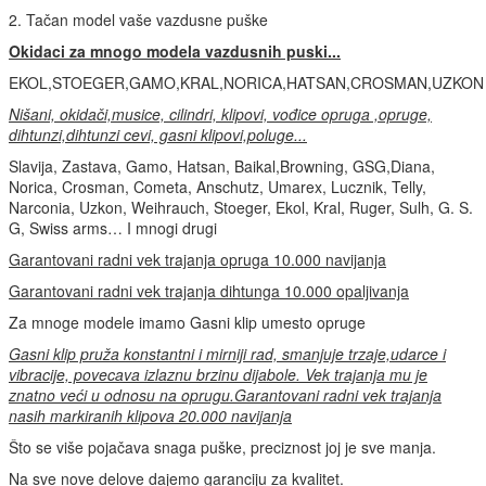
2. Tačan model vaše vazdusne puške
Okidaci za mnogo modela vazdusnih puski...
EKOL,STOEGER,GAMO,KRAL,NORICA,HATSAN,CROSMAN,UZKON
Nišani, okidači,musice, cilindri, klipovi, vođice opruga ,opruge,
dihtunzi,dihtunzi cevi, gasni klipovi,poluge...
Slavija, Zastava, Gamo, Hatsan, Baikal,Browning, GSG,Diana,
Norica, Crosman, Cometa, Anschutz, Umarex, Lucznik, Telly,
Narconia, Uzkon, Weihrauch, Stoeger, Ekol, Kral, Ruger, Sulh, G. S.
G, Swiss arms… I mnogi drugi
Garantovani radni vek trajanja opruga 10.000 navijanja
Garantovani radni vek trajanja dihtunga 10.000 opaljivanja
Za mnoge modele imamo Gasni klip umesto opruge
Gasni klip pruža konstantni i mirniji rad, smanjuje trzaje,udarce i
vibracije, povecava izlaznu brzinu dijabole. Vek trajanja mu je
znatno veći u odnosu na oprugu.Garantovani radni vek trajanja
nasih markiranih klipova 20.000 navijanja
Što se više pojačava snaga puške, preciznost joj je sve manja.
Na sve nove delove dajemo garanciju za kvalitet.