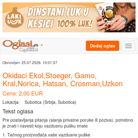
Dodaj oglas
Obnovljen:
25.07.2026. 10:01:37
Okidaci Ekol,Stoeger, Gamo,
Kral,Norica, Hatsan, Crosman,Uzkon
Cena: 2,00 EUR
Lokacija:
Subotica (Srbija, Subotica)
Tekst oglasa
Pre postavljanja pitanja (slanja privatne poruke ili poziva), potrebno
je znati i navesti koju vazdusnu pušku imate
1. Tačnog proizvođača vaše vazdusne puške