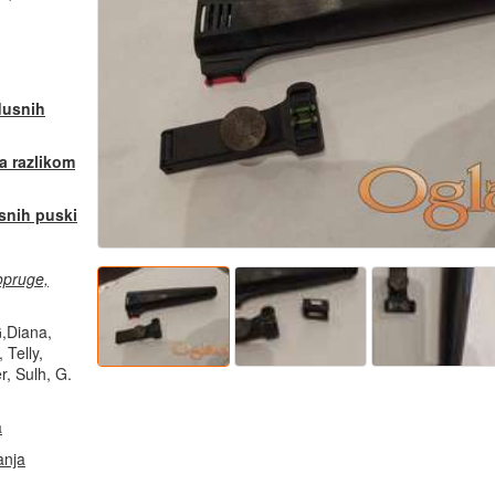
dusnih
a razlikom
snih puski
,opruge,
G,Diana,
Telly,
r, Sulh, G.
a
anja