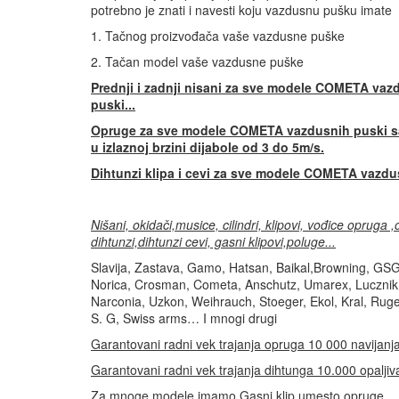
potrebno je znati i navesti koju vazdusnu pušku imate
1. Tačnog proizvođača vaše vazdusne puške
2. Tačan model vaše vazdusne puške
Prednji i zadnji nisani za sve modele COMETA vaz
puski...
Opruge za sve modele COMETA vazdusnih puski s
u izlaznoj brzini dijabole od 3 do 5m/s.
Dihtunzi klipa i cevi za sve modele COMETA vazdu
Nišani, okidači,musice, cilindri, klipovi, vođice opruga 
dihtunzi,dihtunzi cevi, gasni klipovi,poluge...
Slavija, Zastava, Gamo, Hatsan, Baikal,Browning, GS
Norica, Crosman, Cometa, Anschutz, Umarex, Lucznik, 
Narconia, Uzkon, Weihrauch, Stoeger, Ekol, Kral, Ruge
S. G, Swiss arms… I mnogi drugi
Garantovani radni vek trajanja opruga 10 000 navijanj
Garantovani radni vek trajanja dihtunga 10.000 opaljiv
Za mnoge modele imamo Gasni klip umesto opruge