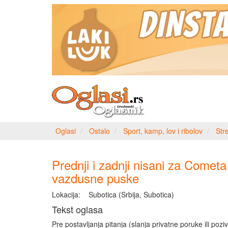
Oglasi
Ostalo
Sport, kamp, lov i ribolov
Stre
Prednji i zadnji nisani za Cometa
vazdusne puske
Lokacija:
Subotica (Srbija, Subotica)
Tekst oglasa
Pre postavljanja pitanja (slanja privatne poruke ili poziv