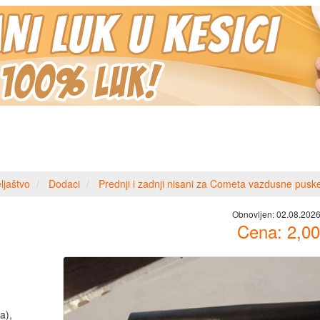
ljaštvo
Dodaci
Prednji i zadnji nisani za Cometa vazdusne pusk
Obnovljen:
02.08.2026
Cena:
2,00
a),