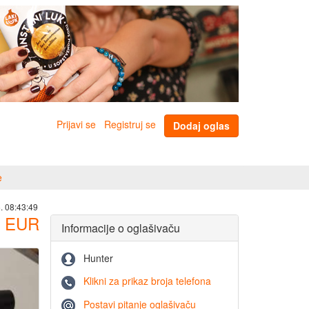
Prijavi se
Registruj se
Dodaj oglas
e
. 08:43:49
EUR
Informacije o oglašivaču
Hunter
Klikni za prikaz broja telefona
Postavi pitanje oglašivaču