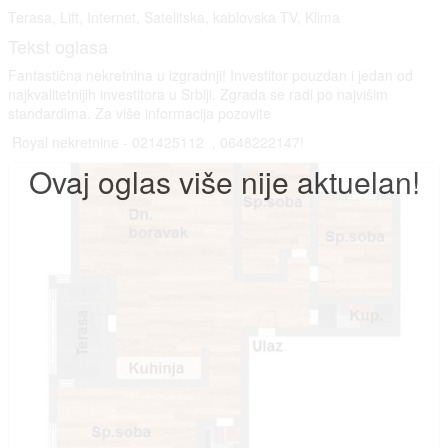
Terasa, Lift, Internet, Satelitska, kablovska TV, Klima
Tekst oglasa
Fantastična nekretnina u izgradnji! Investitor pouzdan i jedan od
najkvalitetnijih investitora u Srbiji. Zgrada se radi po najvišim
standardima. Za više informacija pozovite
Royal nekretnine - 021425112 , 0648222147!
Ovaj oglas više nije aktuelan!