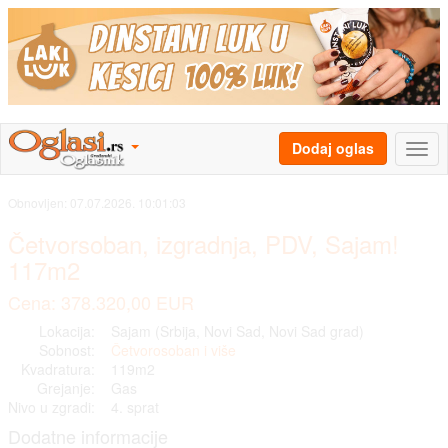
Dodaj oglas
Obnovljen:
07.07.2026. 10:01:03
Četvorsoban, izgradnja, PDV, Sajam!
117m2
Cena: 378.320,00 EUR
Lokacija:
Sajam (Srbija, Novi Sad, Novi Sad grad)
Sobnost:
Četvorosoban i više
Kvadratura:
119m2
Grejanje:
Gas
Nivo u zgradi:
4. sprat
Dodatne informacije