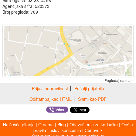
Šifra oglasa: 03-3314796
Agencijska šifra: 520373
Broj pregleda: 789
Pogledaj na mapi
Prijavi nepravilnost
Pošalji prijatelju
Odštampaj kao HTML
Snimi kao PDF
Najčešća pitanja
|
O nama
|
Blog
|
Obaveštenja za korisnike
|
Opšta
pravila i uslovi korišćenja
|
Cenovnik