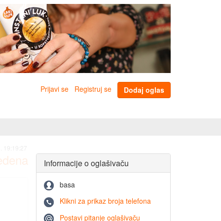
Prijavi se
Registruj se
Dodaj oglas
. 19:19:27
vedena
Informacije o oglašivaču
basa
Klikni za prikaz broja telefona
Postavi pitanje oglašivaču