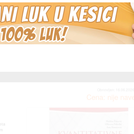
Obnovljen:
16.06.2026
Cena: nije na
eta
om