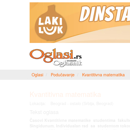
Oglasi
Podučavanje
Kvantitivna matematika
Kvantitivna matematika
Lokacija:
Beograd - ostalo (Srbija, Beograd)
Tekst oglasa
Časovi Kvantitivne matematike studentima fakult
Singidunum. Individualan rad sa studentom tok