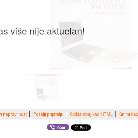
as više nije aktuelan!
vi nepravilnost
Pošalji prijatelju
Odštampaj kao HTML
Snimi ka