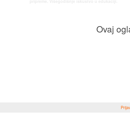
pripreme. Višegodišnje iskustvo u edukaciji.
Ovaj ogl
Prija