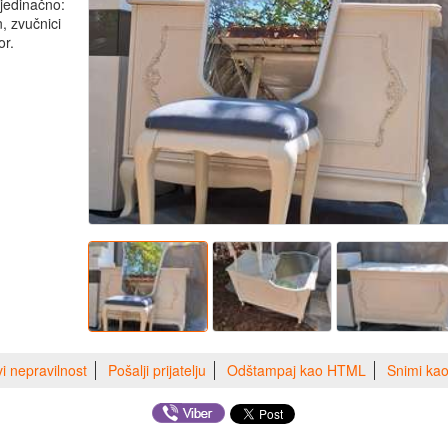
jedinačno:
, zvučnici
or.
vi nepravilnost
Pošalji prijatelju
Odštampaj kao HTML
Snimi ka