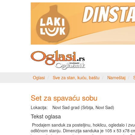
Oglasi
Sve za stan, kuću, baštu
Nameštaj
Set za spavaću sobu
Lokacija:
Novi Sad grad (Srbija, Novi Sad)
Tekst oglasa
Prodajem sanduk za posteljinu, hoklicu, ogledalo i zvu
odličnom stanju. Dimenzija sanduka je 105 x 53 x78 c