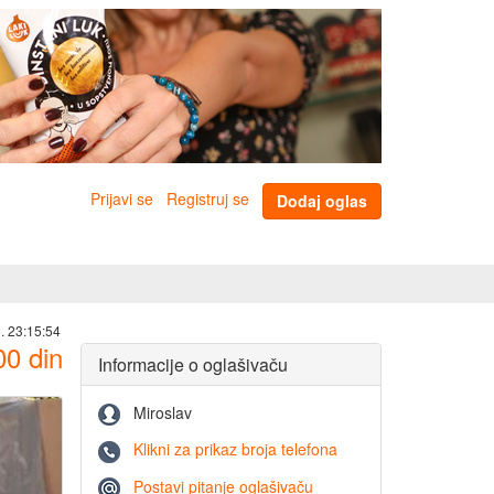
Prijavi se
Registruj se
Dodaj oglas
. 23:15:54
00
din
Informacije o oglašivaču
Miroslav
Klikni za prikaz broja telefona
Postavi pitanje oglašivaču