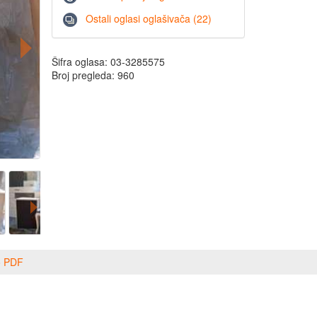
Ostali oglasi oglašivača (22)
Šifra oglasa: 03-3285575
Broj pregleda: 960
o PDF