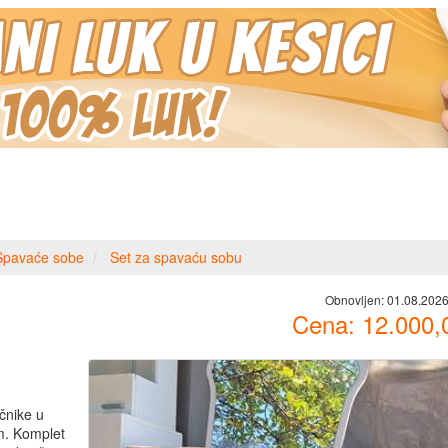
Spavaće sobe
Set za spavaću sobu
Obnovljen:
01.08.2026
Cena:
12.000,
čnike u
m. Komplet