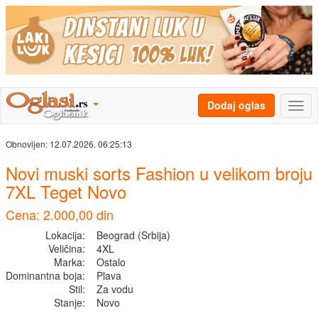
Dodaj oglas
Obnovljen:
12.07.2026. 06:25:13
Novi muski sorts Fashion u velikom broju
7XL Teget Novo
Cena: 2.000,00 din
Lokacija:
Beograd (Srbija)
Veličina:
4XL
Marka:
Ostalo
Dominantna boja:
Plava
Stil:
Za vodu
Stanje:
Novo